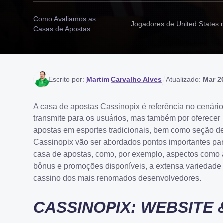
Como Avaliamos as
Jogadores de United States 
Casas de Apostas
Atualizado:
Mar 2
Escrito por:
Martim Carvalho Alves
A casa de apostas Cassinopix é referência no cenári
transmite para os usuários, mas também por oferecer
apostas em esportes tradicionais, bem como seção de
Cassinopix vão ser abordados pontos importantes para
casa de apostas, como, por exemplo, aspectos como a 
bônus e promoções disponíveis, a extensa variedade 
cassino dos mais renomados desenvolvedores.
CASSINOPIX: WEBSITE