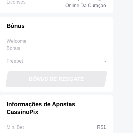
Licenses
Online Da Curaçao
Bônus
Welcome
-
Bonus
Freebet
-
BÔNUS DE RESGATE
Informações de Apostas
CassinoPix
Min. Bet
R$1