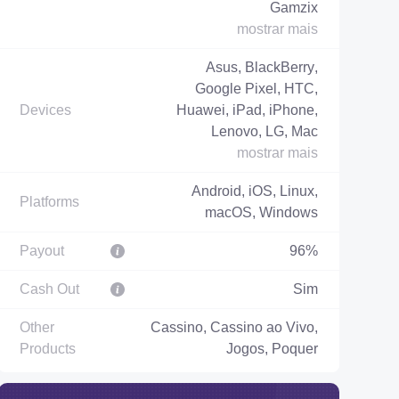
Gamzix
mostrar mais
Asus
BlackBerry
Google Pixel
HTC
Devices
Huawei
iPad
iPhone
Lenovo
LG
Mac
mostrar mais
Android
iOS
Linux
Platforms
macOS
Windows
Payout
96%
Cash Out
Sim
Other
Cassino
Cassino ao Vivo
Products
Jogos
Poquer