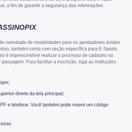
que, a fim de garantir a segurança das informações
ASSINOPIX
de variedade de modalidades para os apostadores ávidos
sino, também conta com seção específica para E-Sports.
sso é imprescindível realizar o processo de cadastro na
 passagem. Para facilitar a inscrição, siga as instruções
opix;
perior direito da tela principal;
CPF e telefone. Você também pode inserir um código
cesso.