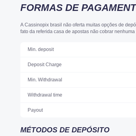
FORMAS DE PAGAMEN
A Cassinopix brasil não oferta muitas opções de dep
fato da referida casa de apostas não cobrar nenhuma 
Min. deposit
Deposit Charge
Min. Withdrawal
Withdrawal time
Payout
MÉTODOS DE DEPÓSITO