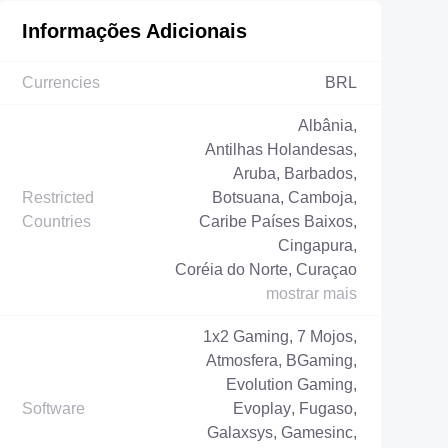
Informações Adicionais
Currencies
BRL
Albânia
Antilhas Holandesas
Aruba
Barbados
Restricted
Botsuana
Camboja
Countries
Caribe Países Baixos
Cingapura
Coréia do Norte
Curaçao
mostrar mais
1x2 Gaming
7 Mojos
Atmosfera
BGaming
Evolution Gaming
Software
Evoplay
Fugaso
Galaxsys
Gamesinc