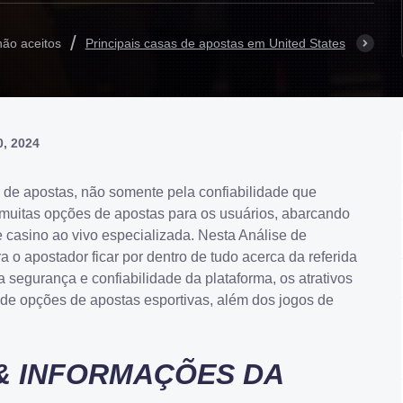
/
não aceitos
Principais casas de apostas em United States
0, 2024
o de apostas, não somente pela confiabilidade que
 muitas opções de apostas para os usuários, abarcando
 casino ao vivo especializada. Nesta Análise de
 o apostador ficar por dentro de tudo acerca da referida
segurança e confiabilidade da plataforma, os atrativos
de opções de apostas esportivas, além dos jogos de
 & INFORMAÇÕES DA