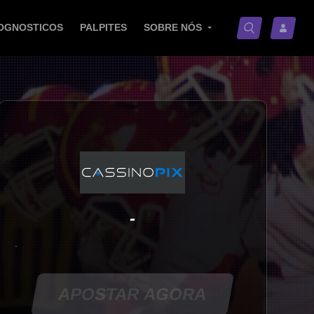
OGNOSTICOS
PALPITES
SOBRE NÓS
-
-
APOSTAR AGORA