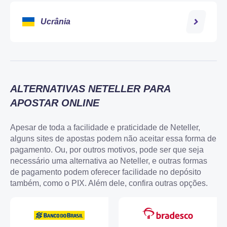
Ucrânia
ALTERNATIVAS NETELLER PARA
APOSTAR ONLINE
Apesar de toda a facilidade e praticidade de Neteller,
alguns sites de apostas podem não aceitar essa forma de
pagamento. Ou, por outros motivos, pode ser que seja
necessário uma alternativa ao Neteller, e outras formas
de pagamento podem oferecer facilidade no depósito
também, como o PIX. Além dele, confira outras opções.