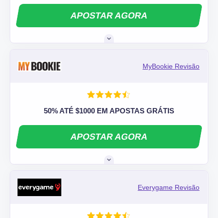
APOSTAR AGORA
MyBookie Revisão
50% ATÉ $1000 EM APOSTAS GRÁTIS
APOSTAR AGORA
Everygame Revisão