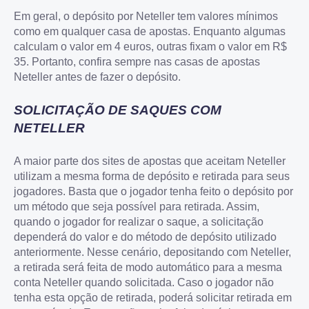
Em geral, o depósito por Neteller tem valores mínimos
como em qualquer casa de apostas. Enquanto algumas
calculam o valor em 4 euros, outras fixam o valor em R$
35. Portanto, confira sempre nas casas de apostas
Neteller antes de fazer o depósito.
SOLICITAÇÃO DE SAQUES COM
NETELLER
A maior parte dos sites de apostas que aceitam Neteller
utilizam a mesma forma de depósito e retirada para seus
jogadores. Basta que o jogador tenha feito o depósito por
um método que seja possível para retirada. Assim,
quando o jogador for realizar o saque, a solicitação
dependerá do valor e do método de depósito utilizado
anteriormente. Nesse cenário, depositando com Neteller,
a retirada será feita de modo automático para a mesma
conta Neteller quando solicitada. Caso o jogador não
tenha esta opção de retirada, poderá solicitar retirada em