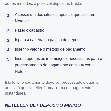
outros métodos, é possível depositar. Basta:
Acessar um dos sites de apostas que aceitam
Neteller;
Fazer o cadastro;
Ir para a carteira ou página de depósito;
Inserir o valor e o método de pagamento;
Inserir apenas as informações necessárias para o
processamento do pagamento com sua conta
Neteller.
Isto feito, o pagamento deve ser processado o quanto
antes, já que Neteller é uma forma de pagamento
instantânea.
NETELLER BET DEPÓSITO MÍNIMO