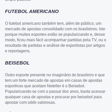
FUTEBOL AMERICANO
O futebol americano também tem, além de público, um
mercado de apostas consolidado com os brasileiros. Isto
porque muitos esportes estão se popularizando e, desse
modo, ficou mais fácil acompanhar partidas pela TV, ou o
resultado de partidas e análise de esportistas por artigos
e reportagens.
BEISEBOL
Outro esporte presente no imaginário do brasileiro e que
tem um forte mercado de apostas em casas de apostas
esportivas que aceitam Neteller é o Beisebol.
Popularizando-se com o passar dos anos, basta acessar
qualquer casa de apostas e procurar por beisebol para
apostar com odds valorosas.