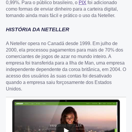
0,99%. Para o público brasileiro, o
PIX
foi adicionado
como formas de enviar dinheiro para a carteira digital,
tornando ainda mais fácil e prático o uso da Neteller.
HISTÓRIA DA NETELLER
A Neteller opera no Canadá desde 1999. Em julho de
2000, ela processou pagamentos para mais de 70% dos
comerciantes de jogos de azar no mundo inteiro. A
empresa foi transferida para a Ilha de Man, uma empresa
independente dependente da coroa britânica, em 2004. O
acesso dos usuários às suas contas foi desativado
quando a empresa saiu forçosamente dos Estados
Unidos.