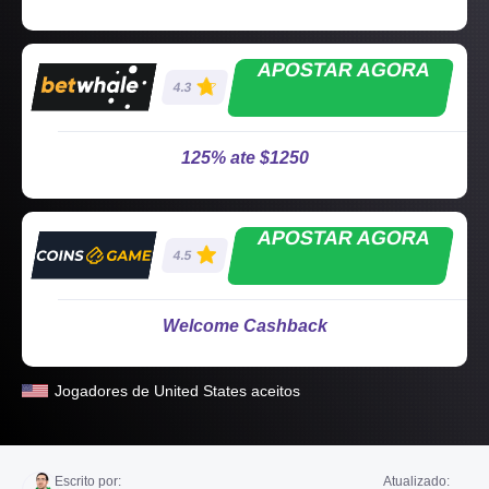
Observe que alguns dos links nesta página
são links de afiliados. Isso significa que
APOSTAR AGORA
podemos receber uma comissão se você
4.3
abrir novos depósitos por meio desses links.
No entanto, nossas recomendações são
independentes e têm como objetivo ajudá-lo
125% ate $1250
a fazer escolhas de apostas bem
informadas. Sua privacidade é importante
para nós. Para obter informações sobre
como lidamos com seus dados pessoais,
APOSTAR AGORA
consulte nossa
política de privacidade
.
4.5
Jogo responsável
Ao explorar nossas ofertas de apostas,
Welcome Cashback
lembre-se de apostar com responsabilidade.
Estabeleça limites para seus gastos e para
o tempo gasto com o jogo. Lembre-se de
Jogadores de United States aceitos
apostar com cautela e usar somente fundos
que você possa se dar ao luxo de perder. O
jogo traz riscos inerentes e não há garantias
de vitória. É importante encarar o jogo como
Escrito por:
Atualizado:
entretenimento e não como um meio de