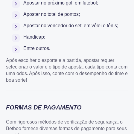
Apostar no próximo gol, em futebol;
Apostar no total de pontos;
Apostar no vencedor do set, em vôlei e tênis;
Handicap;
Entre outros.
Após escolher o esporte e a partida, apostar requer
selecionar o valor e o tipo de aposta. cada tipo conta com
uma odds. Após isso, conte com o desempenho do time e
boa sorte!
FORMAS DE PAGAMENTO
Com rigorosos métodos de verificação de segurança, o
Betboo fornece diversas formas de pagamento para seus