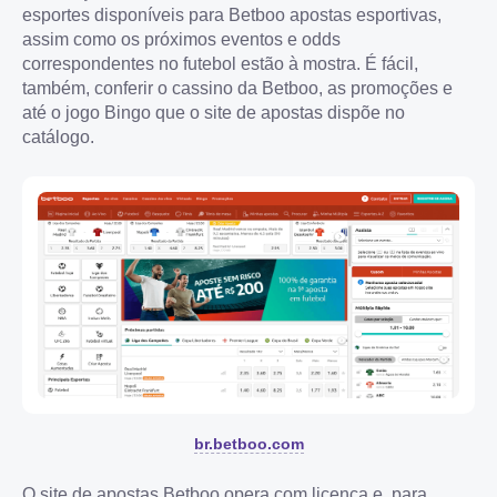
esportes disponíveis para Betboo apostas esportivas,
assim como os próximos eventos e odds
correspondentes no futebol estão à mostra. É fácil,
também, conferir o cassino da Betboo, as promoções e
até o jogo Bingo que o site de apostas dispõe no
catálogo.
br.betboo.com
O site de apostas Betboo opera com licença e, para