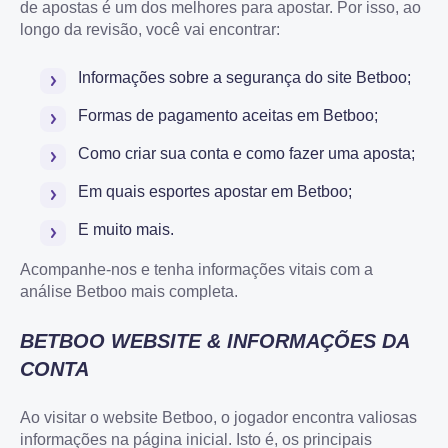
de apostas é um dos melhores para apostar. Por isso, ao
longo da revisão, você vai encontrar:
Informações sobre a segurança do site Betboo;
Formas de pagamento aceitas em Betboo;
Como criar sua conta e como fazer uma aposta;
Em quais esportes apostar em Betboo;
E muito mais.
Acompanhe-nos e tenha informações vitais com a
análise Betboo mais completa.
BETBOO WEBSITE & INFORMAÇÕES DA
CONTA
Ao visitar o website Betboo, o jogador encontra valiosas
informações na página inicial. Isto é, os principais