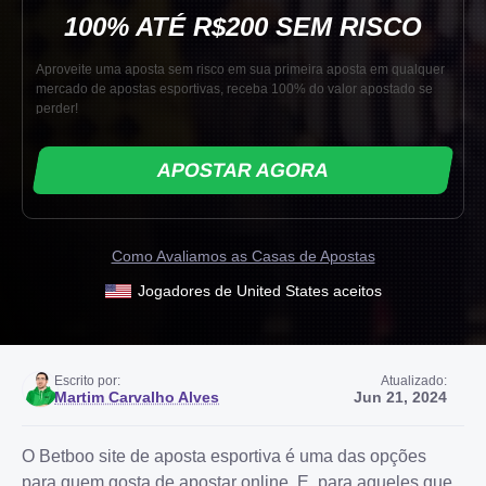
100% ATÉ R$200 SEM RISCO
Aproveite uma aposta sem risco em sua primeira aposta em qualquer
mercado de apostas esportivas, receba 100% do valor apostado se
perder!
APOSTAR AGORA
Como Avaliamos as Casas de Apostas
Jogadores de United States aceitos
Escrito por:
Atualizado:
Martim Carvalho Alves
Jun 21, 2024
O Betboo site de aposta esportiva é uma das opções
para quem gosta de apostar online. E, para aqueles que