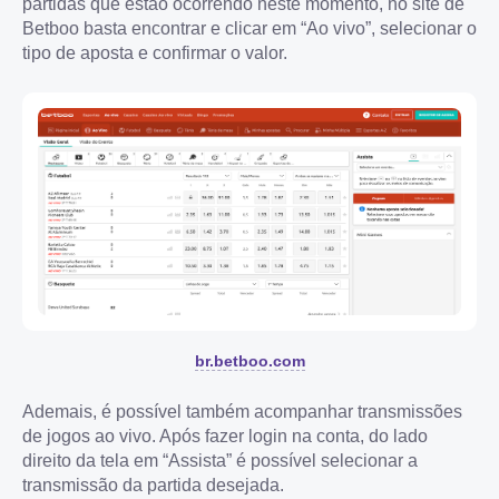
partidas que estão ocorrendo neste momento, no site de
Betboo basta encontrar e clicar em “Ao vivo”, selecionar o
tipo de aposta e confirmar o valor.
br.betboo.com
Ademais, é possível também acompanhar transmissões
de jogos ao vivo. Após fazer login na conta, do lado
direito da tela em “Assista” é possível selecionar a
transmissão da partida desejada.