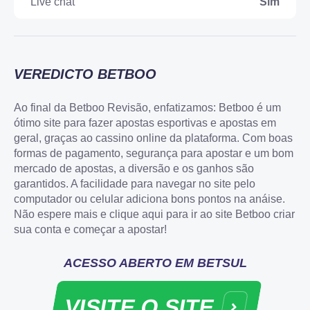
Live chat
Sim
VEREDICTO BETBOO
Ao final da Betboo Revisão, enfatizamos: Betboo é um
ótimo site para fazer apostas esportivas e apostas em
geral, graças ao cassino online da plataforma. Com boas
formas de pagamento, segurança para apostar e um bom
mercado de apostas, a diversão e os ganhos são
garantidos. A facilidade para navegar no site pelo
computador ou celular adiciona bons pontos na anáise.
Não espere mais e clique aqui para ir ao site Betboo criar
sua conta e começar a apostar!
ACESSO ABERTO EM BETSUL
VISITE O SITE