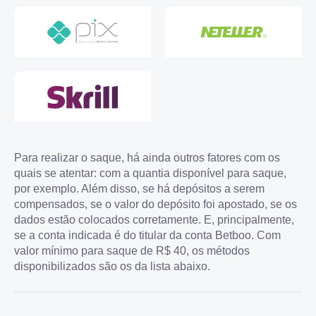
Para realizar o saque, há ainda outros fatores com os
quais se atentar: com a quantia disponível para saque,
por exemplo. Além disso, se há depósitos a serem
compensados, se o valor do depósito foi apostado, se os
dados estão colocados corretamente. E, principalmente,
se a conta indicada é do titular da conta Betboo. Com
valor mínimo para saque de R$ 40, os métodos
disponibilizados são os da lista abaixo.