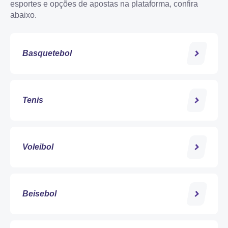
esportes e opções de apostas na plataforma, confira
abaixo.
Basquetebol
Tenis
Voleibol
Beisebol