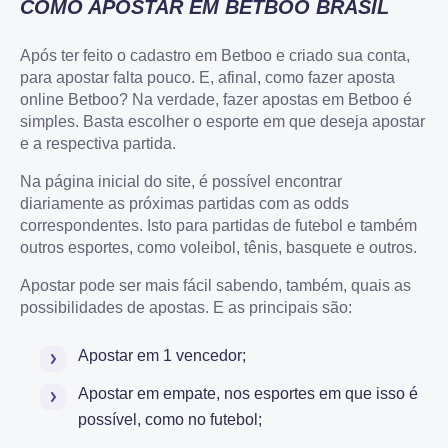
COMO APOSTAR EM BETBOO BRASIL
Após ter feito o cadastro em Betboo e criado sua conta,
para apostar falta pouco. E, afinal, como fazer aposta
online Betboo? Na verdade, fazer apostas em Betboo é
simples. Basta escolher o esporte em que deseja apostar
e a respectiva partida.
Na página inicial do site, é possível encontrar
diariamente as próximas partidas com as odds
correspondentes. Isto para partidas de futebol e também
outros esportes, como voleibol, tênis, basquete e outros.
Apostar pode ser mais fácil sabendo, também, quais as
possibilidades de apostas. E as principais são:
Apostar em 1 vencedor;
Apostar em empate, nos esportes em que isso é
possível, como no futebol;