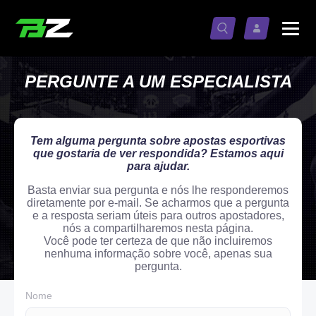
PERGUNTE A UM ESPECIALISTA
Tem alguma pergunta sobre apostas esportivas
que gostaria de ver respondida? Estamos aqui
para ajudar.
Basta enviar sua pergunta e nós lhe responderemos
diretamente por e-mail. Se acharmos que a pergunta
e a resposta seriam úteis para outros apostadores,
nós a compartilharemos nesta página.
Você pode ter certeza de que não incluiremos
nenhuma informação sobre você, apenas sua
pergunta.
Nome