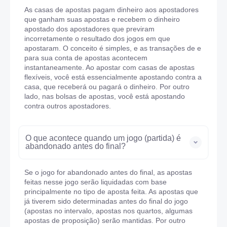
As casas de apostas pagam dinheiro aos apostadores
que ganham suas apostas e recebem o dinheiro
apostado dos apostadores que previram
incorretamente o resultado dos jogos em que
apostaram. O conceito é simples, e as transações de e
para sua conta de apostas acontecem
instantaneamente. Ao apostar com casas de apostas
flexíveis, você está essencialmente apostando contra a
casa, que receberá ou pagará o dinheiro. Por outro
lado, nas bolsas de apostas, você está apostando
contra outros apostadores.
O que acontece quando um jogo (partida) é
abandonado antes do final?
Se o jogo for abandonado antes do final, as apostas
feitas nesse jogo serão liquidadas com base
principalmente no tipo de aposta feita. As apostas que
já tiverem sido determinadas antes do final do jogo
(apostas no intervalo, apostas nos quartos, algumas
apostas de proposição) serão mantidas. Por outro