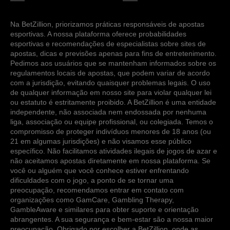
Na BetZillion, priorizamos práticas responsáveis de apostas
esportivas. A nossa plataforma oferece probabilidades
esportivas e recomendações de especialistas sobre sites de
apostas, dicas e previsões apenas para fins de entretenimento.
Pedimos aos usuários que se mantenham informados sobre os
regulamentos locais de apostas, que podem variar de acordo
com a jurisdição, evitando quaisquer problemas legais. O uso
de qualquer informação em nosso site para violar qualquer lei
ou estatuto é estritamente proibido. A BetZillion é uma entidade
independente, não associada nem endossada por nenhuma
liga, associação ou equipe profissional, ou colegiada. Temos o
compromisso de proteger indivíduos menores de 18 anos (ou
21 em algumas jurisdições) e não visamos esse público
específico. Não facilitamos atividades ilegais de jogos de azar e
não aceitamos apostas diretamente em nossa plataforma. Se
você ou alguém que você conhece estiver enfrentando
dificuldades com o jogo, a ponto de se tornar uma
preocupação, recomendamos entrar em contato com
organizações como GamCare, Gambling Therapy,
GambleAware e similares para obter suporte e orientação
abrangentes. A sua segurança e bem-estar são a nossa maior
preocupação. Obrigado por escolher a BetZillion, onde as