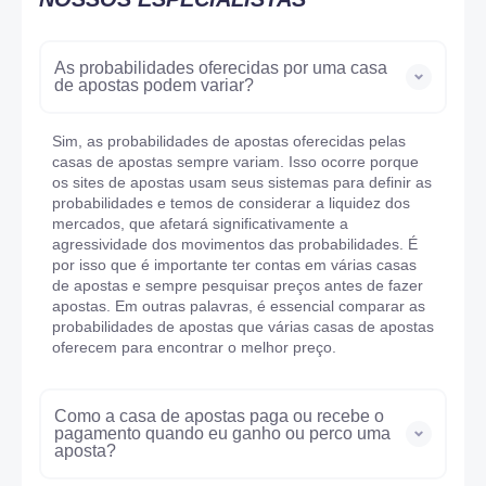
As probabilidades oferecidas por uma casa
de apostas podem variar?
Sim, as probabilidades de apostas oferecidas pelas
casas de apostas sempre variam. Isso ocorre porque
os sites de apostas usam seus sistemas para definir as
probabilidades e temos de considerar a liquidez dos
mercados, que afetará significativamente a
agressividade dos movimentos das probabilidades. É
por isso que é importante ter contas em várias casas
de apostas e sempre pesquisar preços antes de fazer
apostas. Em outras palavras, é essencial comparar as
probabilidades de apostas que várias casas de apostas
oferecem para encontrar o melhor preço.
Como a casa de apostas paga ou recebe o
pagamento quando eu ganho ou perco uma
aposta?