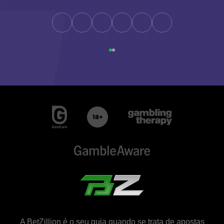
A BetZillion é o seu guia quando se trata de apostas