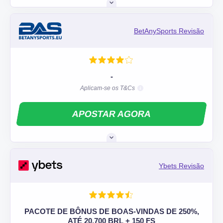
BetAnySports Revisão
-
Aplicam-se os T&Cs
APOSTAR AGORA
Ybets Revisão
PACOTE DE BÔNUS DE BOAS-VINDAS DE 250%,
ATÉ 20.700 BRL + 150 FS