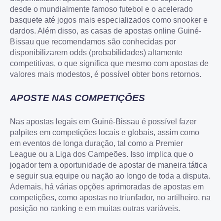
desde o mundialmente famoso futebol e o acelerado
basquete até jogos mais especializados como snooker e
dardos. Além disso, as casas de apostas online Guiné-
Bissau que recomendamos são conhecidas por
disponibilizarem odds (probabilidades) altamente
competitivas, o que significa que mesmo com apostas de
valores mais modestos, é possível obter bons retornos.
APOSTE NAS COMPETIÇÕES
Nas apostas legais em Guiné-Bissau é possível fazer
palpites em competições locais e globais, assim como
em eventos de longa duração, tal como a Premier
League ou a Liga dos Campeões. Isso implica que o
jogador tem a oportunidade de apostar de maneira tática
e seguir sua equipe ou nação ao longo de toda a disputa.
Ademais, há várias opções aprimoradas de apostas em
competições, como apostas no triunfador, no artilheiro, na
posição no ranking e em muitas outras variáveis.