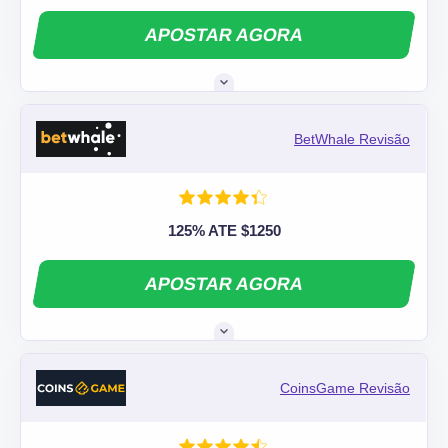
controle, visite nossa
seção de jogo responsável
. Se estiver
preocupado com seus hábitos de jogo, procure serviços de
APOSTAR AGORA
apoio profissional para obter assistência:
gambleaware.org
,
gamblingtherapy.org
.
BetWhale Revisão
125% ATE $1250
APOSTAR AGORA
CoinsGame Revisão