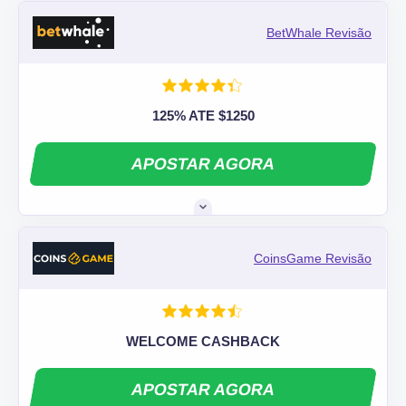
BetWhale Revisão
125% ATE $1250
APOSTAR AGORA
CoinsGame Revisão
WELCOME CASHBACK
APOSTAR AGORA