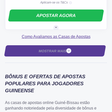
Aplicam-se os T&Cs
APOSTAR AGORA
Como Avaliamos as Casas de Apostas
All our recommended bookmakers are
MOSTRAR MAIS
licensed and safe.
BÔNUS E OFERTAS DE APOSTAS
POPULARES PARA JOGADORES
GUINEENSE
As casas de apostas online Guiné-Bissau estão
ganhando notoriedade pela diversidade de bônus e