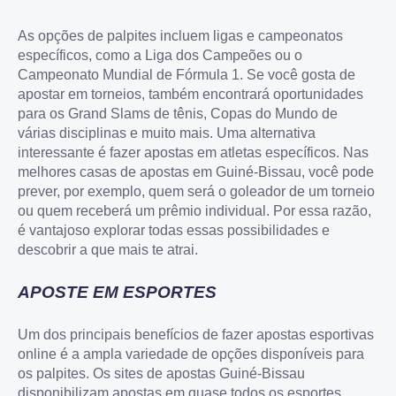
As opções de palpites incluem ligas e campeonatos
específicos, como a Liga dos Campeões ou o
Campeonato Mundial de Fórmula 1. Se você gosta de
apostar em torneios, também encontrará oportunidades
para os Grand Slams de tênis, Copas do Mundo de
várias disciplinas e muito mais. Uma alternativa
interessante é fazer apostas em atletas específicos. Nas
melhores casas de apostas em Guiné-Bissau, você pode
prever, por exemplo, quem será o goleador de um torneio
ou quem receberá um prêmio individual. Por essa razão,
é vantajoso explorar todas essas possibilidades e
descobrir a que mais te atrai.
APOSTE EM ESPORTES
Um dos principais benefícios de fazer apostas esportivas
online é a ampla variedade de opções disponíveis para
os palpites. Os sites de apostas Guiné-Bissau
disponibilizam apostas em quase todos os esportes,