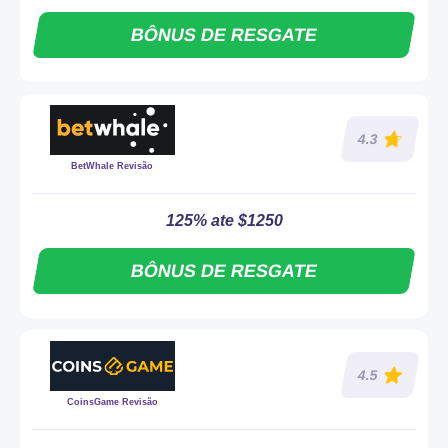
afiliados. Isso significa que podemos receber uma comissão
se você abrir novos depósitos por meio desses links. No
BÔNUS DE RESGATE
entanto, nossas recomendações são independentes e têm
como objetivo ajudá-lo a fazer escolhas de apostas bem
informadas. Sua privacidade é importante para nós. Para
obter informações sobre como lidamos com seus dados
pessoais, consulte nossa
política de privacidade
.
4.3
Jogo responsável
BetWhale Revisão
Ao explorar nossas ofertas de apostas, lembre-se de
apostar com responsabilidade. Estabeleça limites para seus
125% ate $1250
gastos e para o tempo gasto com o jogo. Lembre-se de
apostar com cautela e usar somente fundos que você possa
BÔNUS DE RESGATE
se dar ao luxo de perder. O jogo traz riscos inerentes e não
há garantias de vitória. É importante encarar o jogo como
entretenimento e não como um meio de ganhar dinheiro.
Para obter mais informações sobre práticas de jogo
responsável, incluindo dicas para reconhecer
comportamentos problemáticos e estratégias para manter o
4.5
controle, visite nossa
seção de jogo responsável
. Se estiver
preocupado com seus hábitos de jogo, procure serviços de
CoinsGame Revisão
apoio profissional para obter assistência:
gambleaware.org
,
gamblingtherapy.org
.