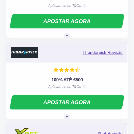
Aplicam-se os T&Cs
APOSTAR AGORA
Thunderpick Revisão
100% ATÉ €500
Aplicam-se os T&Cs
APOSTAR AGORA
Xbet Revisão