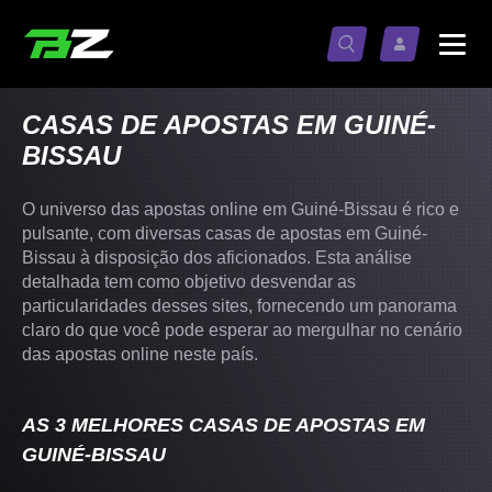
CASAS DE APOSTAS EM GUINÉ-
BISSAU
O universo das apostas online em Guiné-Bissau é rico e
pulsante, com diversas casas de apostas em Guiné-
Bissau à disposição dos aficionados. Esta análise
detalhada tem como objetivo desvendar as
particularidades desses sites, fornecendo um panorama
claro do que você pode esperar ao mergulhar no cenário
das apostas online neste país.
AS 3 MELHORES СASAS DE APOSTAS EM
GUINÉ-BISSAU