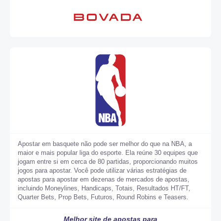
Apostar em basquete não pode ser melhor do que na NBA, a
maior e mais popular liga do esporte. Ela reúne 30 equipes que
jogam entre si em cerca de 80 partidas, proporcionando muitos
jogos para apostar. Você pode utilizar várias estratégias de
apostas para apostar em dezenas de mercados de apostas,
incluindo Moneylines, Handicaps, Totais, Resultados HT/FT,
Quarter Bets, Prop Bets, Futuros, Round Robins e Teasers.
Melhor site de apostas para