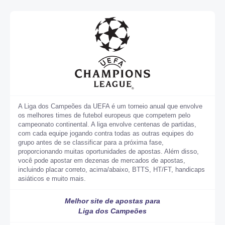
A Liga dos Campeões da UEFA é um torneio anual que envolve
os melhores times de futebol europeus que competem pelo
campeonato continental. A liga envolve centenas de partidas,
com cada equipe jogando contra todas as outras equipes do
grupo antes de se classificar para a próxima fase,
proporcionando muitas oportunidades de apostas. Além disso,
você pode apostar em dezenas de mercados de apostas,
incluindo placar correto, acima/abaixo, BTTS, HT/FT, handicaps
asiáticos e muito mais.
Melhor site de apostas para
Liga dos Campeões