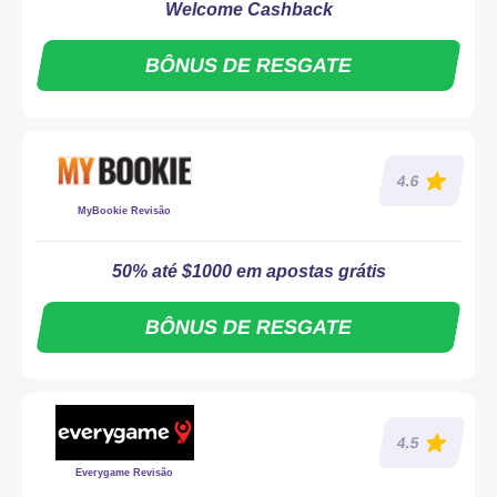
Welcome Cashback
BÔNUS DE RESGATE
4.6
MyBookie Revisão
50% até $1000 em apostas grátis
BÔNUS DE RESGATE
4.5
Everygame Revisão