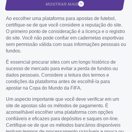
All our recommended bookmakers are
MOSTRAR MAIS
licensed and safe.
Ao escolher uma plataforma para apostas de futebol,
certifique-se de que você considere a reputação do site.
O primeiro ponto de consideração é a licença e o registro
do site. Você não pode confiar em cadernetas esportivas
sem permissão válida com suas informações pessoais ou
fundos.
É essencial procurar sites com um longo histórico de
sucesso de mercado para evitar a perda de fundos ou
dados pessoais. Considere a leitura dos termos e
condições da plataforma antes de escolhê-la para
apostar na Copa do Mundo da FIFA.
Um aspecto importante que você deve verificar em um
site de apostas são os métodos de pagamento. É
aconselhável escolher uma plataforma com opções
confiáveis e eficazes para depósitos e saques on-line.
Certifique-se de que os métodos bancários disponíveis
tenham tempos de processamento razoáveis e pouca ou