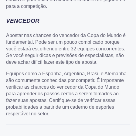
para a competição.
VENCEDOR
Apostar nas chances do vencedor da Copa do Mundo é
fundamental. Pode ser um pouco complicado porque
você estará escolhendo entre 32 equipes concorrentes.
Se você seguir dicas e previsões de especialistas, não
deve achar difícil fazer este tipo de aposta.
Equipes como a Espanha, Argentina, Brasil e Alemanha
são comumente conhecidas por competir. É importante
verificar as chances do vencedor da Copa do Mundo
para aprender os passos certos a serem tomados ao
fazer suas apostas. Certifique-se de verificar essas
probabilidades a partir de um caderno de esportes
respeitável no setor.