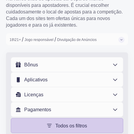
disponíveis para apostadores. É crucial escolher
cuidadosamente o local de apostas para a competição.
Cada um dos sites tem ofertas únicas para novos
jogadores e para os já existentes.
/
/
18\21+
Jogo responsável
Divulgação de Anúncios
18+
Certifique-se de que você tem idade legal para participar de
atividades de jogos de azar em sua jurisdição antes de
Bônus
prosseguir.
Divulgação de publicidade
Aplicativos
Observe que alguns dos links nesta página são links de
Licenças
afiliados. Isso significa que podemos receber uma comissão
se você abrir novos depósitos por meio desses links. No
entanto, nossas recomendações são independentes e têm
Pagamentos
como objetivo ajudá-lo a fazer escolhas de apostas bem
informadas. Sua privacidade é importante para nós. Para
obter informações sobre como lidamos com seus dados
Todos os filtros
pessoais, consulte nossa
política de privacidade
.