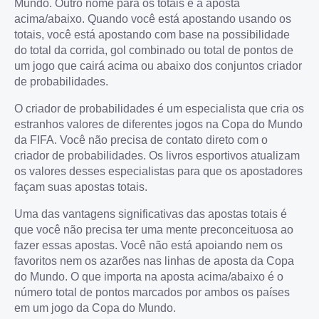
Mundo. Outro nome para os totais é a aposta
acima/abaixo. Quando você está apostando usando os
totais, você está apostando com base na possibilidade
do total da corrida, gol combinado ou total de pontos de
um jogo que cairá acima ou abaixo dos conjuntos criador
de probabilidades.
O criador de probabilidades é um especialista que cria os
estranhos valores de diferentes jogos na Copa do Mundo
da FIFA. Você não precisa de contato direto com o
criador de probabilidades. Os livros esportivos atualizam
os valores desses especialistas para que os apostadores
façam suas apostas totais.
Uma das vantagens significativas das apostas totais é
que você não precisa ter uma mente preconceituosa ao
fazer essas apostas. Você não está apoiando nem os
favoritos nem os azarões nas linhas de aposta da Copa
do Mundo. O que importa na aposta acima/abaixo é o
número total de pontos marcados por ambos os países
em um jogo da Copa do Mundo.