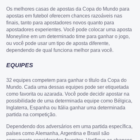
Os melhores casas de apostas da Copa do Mundo para
apostas em futebol oferecem chances razoáveis nas
finais, tanto para apostadores novos quanto para
apostadores experientes. Você pode colocar uma aposta
Moneyline em um determinado time para ganhar o jogo,
ou você pode usar um tipo de aposta diferente,
dependendo de qual funciona melhor para você.
EQUIPES
32 equipes competem para ganhar o título da Copa do
Mundo. Cada uma dessas equipes pode ser etiquetada
como favorita ou azarada. Você pode decidir apostar na
possibilidade de uma determinada equipe como Bélgica,
Inglaterra, Espanha ou Itália ganhar uma determinada
partida na competição.
Dependendo dos adversários em uma partida específica,
países como Alemanha, Argentina e Brasil são