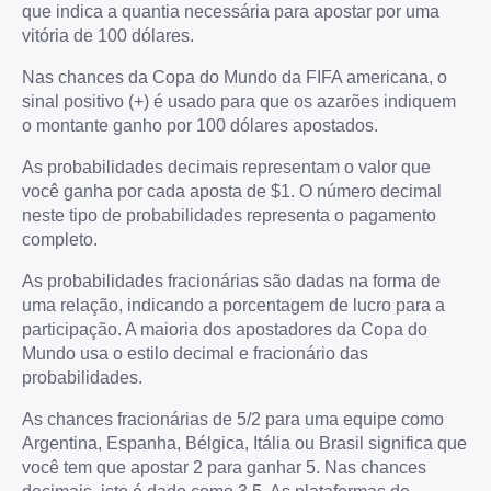
que indica a quantia necessária para apostar por uma
vitória de 100 dólares.
Nas chances da Copa do Mundo da FIFA americana, o
sinal positivo (+) é usado para que os azarões indiquem
o montante ganho por 100 dólares apostados.
As probabilidades decimais representam o valor que
você ganha por cada aposta de $1. O número decimal
neste tipo de probabilidades representa o pagamento
completo.
As probabilidades fracionárias são dadas na forma de
uma relação, indicando a porcentagem de lucro para a
participação. A maioria dos apostadores da Copa do
Mundo usa o estilo decimal e fracionário das
probabilidades.
As chances fracionárias de 5/2 para uma equipe como
Argentina, Espanha, Bélgica, Itália ou Brasil significa que
você tem que apostar 2 para ganhar 5. Nas chances