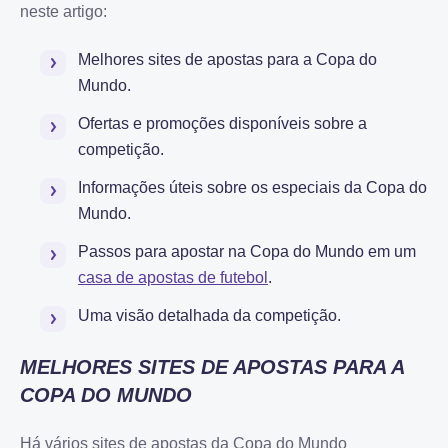
neste artigo:
Melhores sites de apostas para a Copa do
Mundo.
Ofertas e promoções disponíveis sobre a
competição.
Informações úteis sobre os especiais da Copa do
Mundo.
Passos para apostar na Copa do Mundo em um
casa de apostas de futebol
.
Uma visão detalhada da competição.
MELHORES SITES DE APOSTAS PARA A
COPA DO MUNDO
Há vários sites de apostas da Copa do Mundo