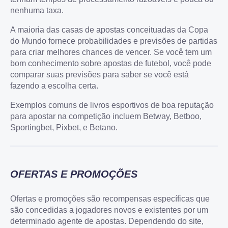
nenhuma taxa.
A maioria das casas de apostas conceituadas da Copa
do Mundo fornece probabilidades e previsões de partidas
para criar melhores chances de vencer. Se você tem um
bom conhecimento sobre apostas de futebol, você pode
comparar suas previsões para saber se você está
fazendo a escolha certa.
Exemplos comuns de livros esportivos de boa reputação
para apostar na competição incluem Betway, Betboo,
Sportingbet, Pixbet, e Betano.
OFERTAS E PROMOÇÕES
Ofertas e promoções são recompensas específicas que
são concedidas a jogadores novos e existentes por um
determinado agente de apostas. Dependendo do site,