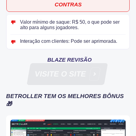
CONTRAS
Valor mínimo de saque: R$ 50, o que pode ser
alto para alguns jogadores.
Interação com clientes: Pode ser aprimorada.
BLAZE REVISÃO
VISITE O SITE
BETROLLER TEM OS MELHORES BÔNUS
🎁