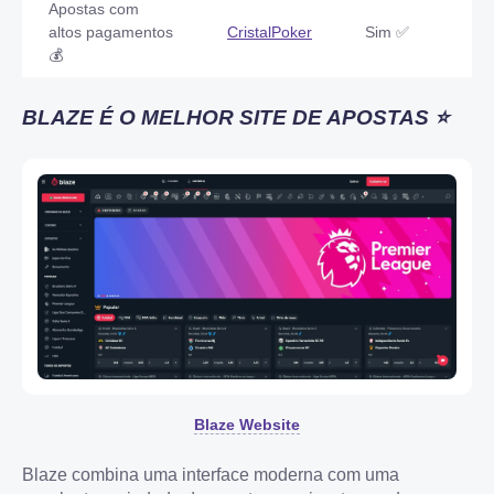
Apostas com
altos pagamentos
CristalPoker
Sim ✅
💰
BLAZE É O MELHOR SITE DE APOSTAS ⭐
Blaze Website
Blaze combina uma interface moderna com uma