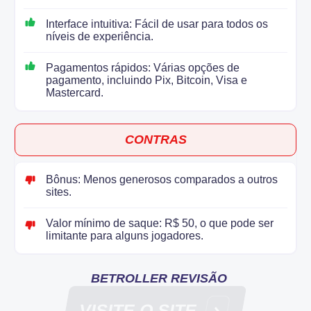
Interface intuitiva: Fácil de usar para todos os
níveis de experiência.
Pagamentos rápidos: Várias opções de
pagamento, incluindo Pix, Bitcoin, Visa e
Mastercard.
CONTRAS
Bônus: Menos generosos comparados a outros
sites.
Valor mínimo de saque: R$ 50, o que pode ser
limitante para alguns jogadores.
BETROLLER REVISÃO
VISITE O SITE