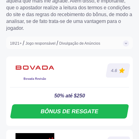
aquela que mais lhe agrade. Além disso, é importante,
que o apostador realize a leitura dos termos e condições
do site e das regras do recebimento do bônus, de modo a
analisar, se de fato trata-se de uma vantagem para o
jogador.
/
/
18\21+
Jogo responsável
Divulgação de Anúncios
18+
Certifique-se de que você tem idade legal para participar de
atividades de jogos de azar em sua jurisdição antes de
4.6
prosseguir.
Bovada Revisão
Divulgação de publicidade
Observe que alguns dos links nesta página são links de
50% até $250
afiliados. Isso significa que podemos receber uma comissão
se você abrir novos depósitos por meio desses links. No
BÔNUS DE RESGATE
entanto, nossas recomendações são independentes e têm
como objetivo ajudá-lo a fazer escolhas de apostas bem
informadas. Sua privacidade é importante para nós. Para
obter informações sobre como lidamos com seus dados
pessoais, consulte nossa
política de privacidade
.