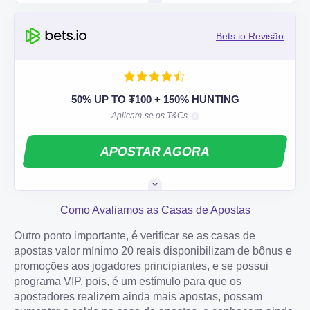
Bets.io Revisão
50% UP TO ₮100 + 150% HUNTING
Aplicam-se os T&Cs
APOSTAR AGORA
Como Avaliamos as Casas de Apostas
Outro ponto importante, é verificar se as casas de
All our recommended bookmakers are
apostas valor mínimo 20 reais disponibilizam de bônus e
licensed and safe.
promoções aos jogadores principiantes, e se possui
programa VIP, pois, é um estímulo para que os
apostadores realizem ainda mais apostas, possam