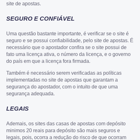
site de apostas.
SEGURO E CONFIÁVEL
Uma questão bastante importante, é verificar se o site é
seguro e se possui confiabilidade, pelo site de apostas. É
necessário que o apostador confira se o site possui de
fato uma licença ativa, o número da licença, e o governo
do país em que a licença fora firmada.
Também é necessário serem verificadas as políticas
implementadas no site de apostas que garantam a
segurança do apostador, com o intuito de que uma
segurança adequada.
LEGAIS
Ademais, os sites das casas de apostas com depósito
minimos 20 reais para depósito são mais seguros e
legais, pois, ocorra a redução do risco de que ocorram