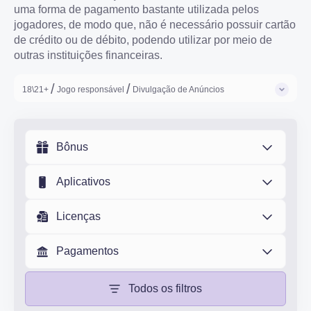
uma forma de pagamento bastante utilizada pelos
jogadores, de modo que, não é necessário possuir cartão
de crédito ou de débito, podendo utilizar por meio de
outras instituições financeiras.
/
/
18\21+
Jogo responsável
Divulgação de Anúncios
18+
Certifique-se de que você tem idade legal para participar de
atividades de jogos de azar em sua jurisdição antes de
Bônus
prosseguir.
Divulgação de publicidade
Aplicativos
Observe que alguns dos links nesta página são links de
Licenças
afiliados. Isso significa que podemos receber uma comissão
se você abrir novos depósitos por meio desses links. No
entanto, nossas recomendações são independentes e têm
Pagamentos
como objetivo ajudá-lo a fazer escolhas de apostas bem
informadas. Sua privacidade é importante para nós. Para
obter informações sobre como lidamos com seus dados
Todos os filtros
pessoais, consulte nossa
política de privacidade
.