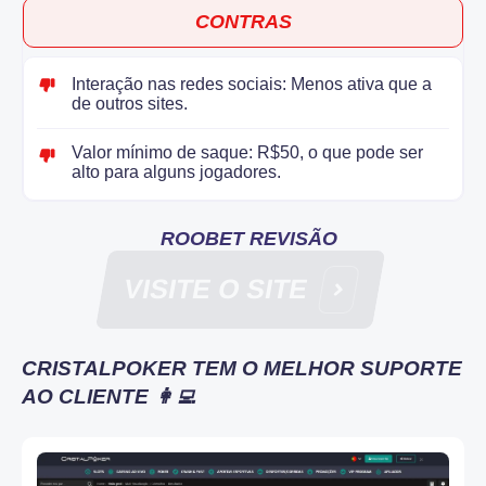
CONTRAS
Interação nas redes sociais: Menos ativa que a
de outros sites.
Valor mínimo de saque: R$50, o que pode ser
alto para alguns jogadores.
ROOBET REVISÃO
VISITE O SITE
CRISTALPOKER TEM O MELHOR SUPORTE
AO CLIENTE 👩‍💻