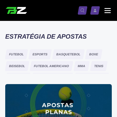
ESTRATÉGIA DE APOSTAS
FUTEBOL
ESPORTS
BASQUETEBOL
BOXE
BEISEBOL
FUTEBOL AMERICANO
MMA
TENIS
INDÚSTRIA
CORRIDA DE CAVALO
HOQUEI NO GELO
AUTOMOBILISMO
GOLFE
LIGA DE RUGBY
NOTÍCIAS DA EMPRESA
UNIÃO DO RUGBY
BÓNUS
SETOR
VOLEIBOL