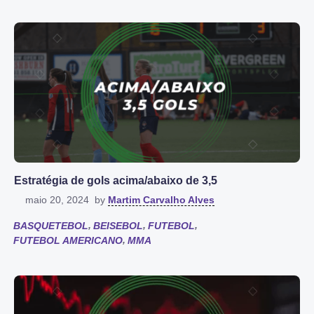
Estratégia de gols acima/abaixo de 3,5
maio 20, 2024
by
Martim Carvalho Alves
,
,
,
BASQUETEBOL
BEISEBOL
FUTEBOL
,
FUTEBOL AMERICANO
MMA