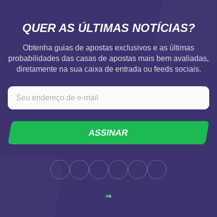
QUER AS ÚLTIMAS NOTÍCIAS?
Obtenha guias de apostas exclusivos e as últimas
probabilidades das casas de apostas mais bem avaliadas,
diretamente na sua caixa de entrada ou feeds sociais.