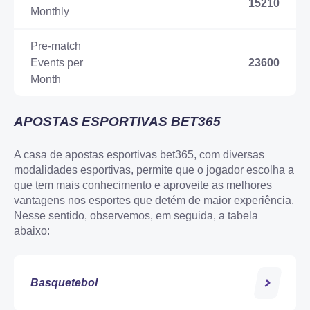
15210
Monthly
Pre-match
Events per
23600
Month
APOSTAS ESPORTIVAS BET365
A casa de apostas esportivas bet365, com diversas
modalidades esportivas, permite que o jogador escolha a
que tem mais conhecimento e aproveite as melhores
vantagens nos esportes que detém de maior experiência.
Nesse sentido, observemos, em seguida, a tabela
abaixo:
Basquetebol