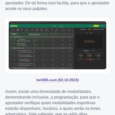
apostador. De tal forma isso facilita, para que o apostador
acerte os seus palpites.
bet365.com (02.10.2023)
Assim, existe uma diversidade de modalidades,
demonstrando inclusive, a programação, para que o
apostador verifique quais modalidades esportivas
estarão disponíveis, horários, e quais serão os times
adversários. Vale salientar, que as odds altas,