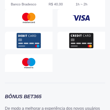
Banco Bradesco
R$ 40,00
1h ~ 2h
BÔNUS BET365
De modo a melhorar a experiência dos novos usuários