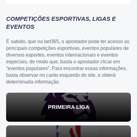
COMPETIÇÕES ESPORTIVAS, LIGAS E
EVENTOS
É sabido, que na bet365, o apostador pode ter acesso as
principais competições esportivas, eventos populares de
diversos esportes, eventos internacionais e eventos
especiais, de modo que, basta o apostador clicar em
“eventos populares”. Para encontrar essas informações,
basta observar no canto esquerdo do site, e obterá
determinada informação.
PRIMEIRA LIGA