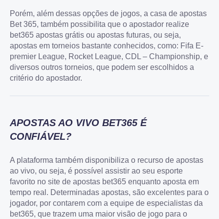
Porém, além dessas opções de jogos, a casa de apostas
Bet 365, também possibilita que o apostador realize
bet365 apostas grátis ou apostas futuras, ou seja,
apostas em torneios bastante conhecidos, como: Fifa E-
premier League, Rocket League, CDL – Championship, e
diversos outros torneios, que podem ser escolhidos a
critério do apostador.
APOSTAS AO VIVO BET365 É
CONFIÁVEL?
A plataforma também disponibiliza o recurso de apostas
ao vivo, ou seja, é possível assistir ao seu esporte
favorito no site de apostas bet365 enquanto aposta em
tempo real. Determinadas apostas, são excelentes para o
jogador, por contarem com a equipe de especialistas da
bet365, que trazem uma maior visão de jogo para o