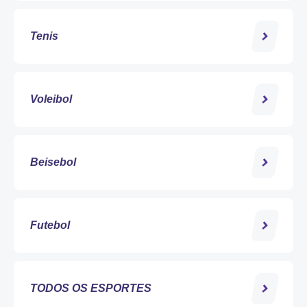
Tenis
Voleibol
Beisebol
Futebol
TODOS OS ESPORTES