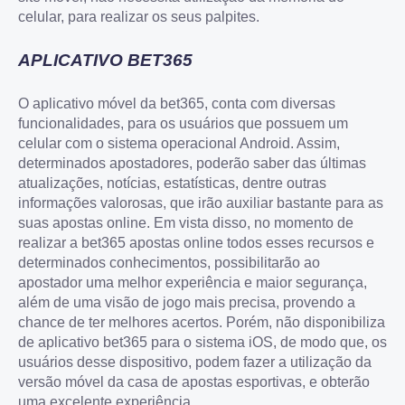
celular, para realizar os seus palpites.
APLICATIVO BET365
O aplicativo móvel da bet365, conta com diversas
funcionalidades, para os usuários que possuem um
celular com o sistema operacional Android. Assim,
determinados apostadores, poderão saber das últimas
atualizações, notícias, estatísticas, dentre outras
informações valorosas, que irão auxiliar bastante para as
suas apostas online. Em vista disso, no momento de
realizar a bet365 apostas online todos esses recursos e
determinados conhecimentos, possibilitarão ao
apostador uma melhor experiência e maior segurança,
além de uma visão de jogo mais precisa, provendo a
chance de ter melhores acertos. Porém, não disponibiliza
de aplicativo bet365 para o sistema iOS, de modo que, os
usuários desse dispositivo, podem fazer a utilização da
versão móvel da casa de apostas esportivas, e obterão
uma excelente experiência.