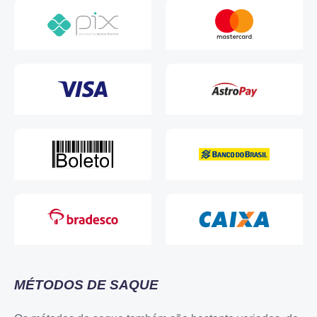
MÉTODOS DE SAQUE