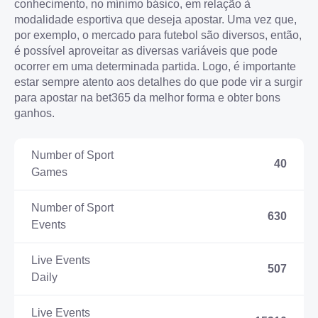
conhecimento, no mínimo básico, em relação à
modalidade esportiva que deseja apostar. Uma vez que,
por exemplo, o mercado para futebol são diversos, então,
é possível aproveitar as diversas variáveis que pode
ocorrer em uma determinada partida. Logo, é importante
estar sempre atento aos detalhes do que pode vir a surgir
para apostar na bet365 da melhor forma e obter bons
ganhos.
Number of Sport
40
Games
Number of Sport
630
Events
Live Events
507
Daily
Live Events