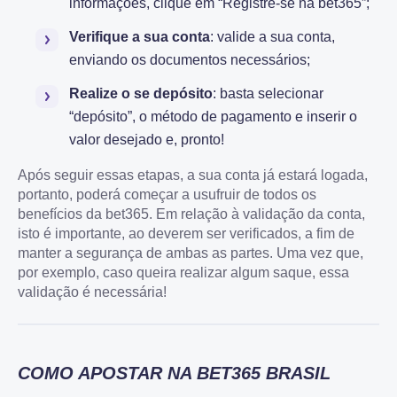
informações, clique em “Registre-se na bet365”;
Verifique a sua conta
: valide a sua conta,
enviando os documentos necessários;
Realize o se depósito
: basta selecionar
“depósito”, o método de pagamento e inserir o
valor desejado e, pronto!
Após seguir essas etapas, a sua conta já estará logada,
portanto, poderá começar a usufruir de todos os
benefícios da bet365. Em relação à validação da conta,
isto é importante, ao deverem ser verificados, a fim de
manter a segurança de ambas as partes. Uma vez que,
por exemplo, caso queira realizar algum saque, essa
validação é necessária!
COMO APOSTAR NA BET365 BRASIL