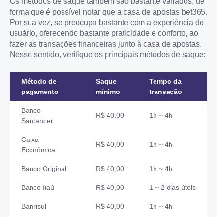
Os métodos de saque também são bastante variados, de
forma que é possível notar que a casa de apostas bet365.
Por sua vez, se preocupa bastante com a experiência do
usuário, oferecendo bastante praticidade e conforto, ao
fazer as transações financeiras junto à casa de apostas.
Nesse sentido, verifique os principais métodos de saque:
Método de
Saque
Tempo da
pagamento
mínimo
transação
Banco
R$ 40,00
1h ~ 4h
Santander
Caixa
R$ 40,00
1h ~ 4h
Econômica
Banco Original
R$ 40,00
1h ~ 4h
Banco Itaú
R$ 40,00
1 ~ 2 dias úteis
Banrisul
R$ 40,00
1h ~ 4h