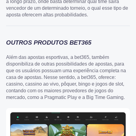
a longo prazo, onde basta determinar qual time sairá
vencedor de um determinado torneio, o qual esse tipo de
aposta oferecem altas probabilidades.
OUTROS PRODUTOS BET365
Além das apostas esportivas, a bet365, também
disponibiliza de outras possibilidades de apostas, para
que os usuários possuam uma experiência completa na
casa de apostas. Nesse sentido, a bet365, oferece:
cassino, cassino ao vivo, pôquer, bingo e jogos de slot,
contando com os maiores provedores de jogos do
mercado, como a Pragmatic Play e a Big Time Gaming.