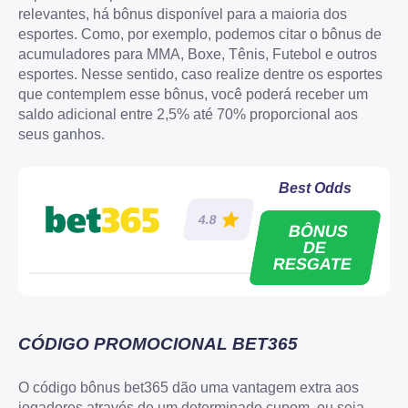
relevantes, há bônus disponível para a maioria dos
esportes. Como, por exemplo, podemos citar o bônus de
acumuladores para MMA, Boxe, Tênis, Futebol e outros
esportes. Nesse sentido, caso realize dentre os esportes
que contemplem esse bônus, você poderá receber um
saldo adicional entre 2,5% até 70% proporcional aos
seus ganhos.
Best Odds
4.8
BÔNUS
DE
RESGATE
CÓDIGO PROMOCIONAL BET365
O código bônus bet365 dão uma vantagem extra aos
jogadores através de um determinado cupom, ou seja,