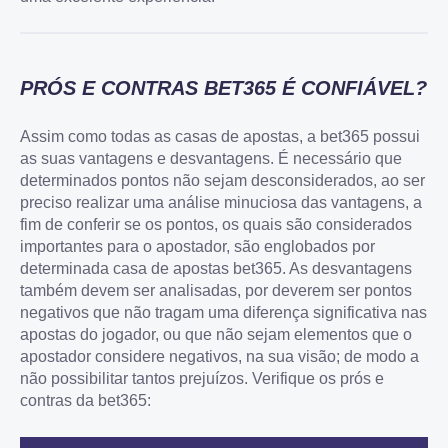
PRÓS E CONTRAS BET365 É CONFIÁVEL?
Assim como todas as casas de apostas, a bet365 possui
as suas vantagens e desvantagens. É necessário que
determinados pontos não sejam desconsiderados, ao ser
preciso realizar uma análise minuciosa das vantagens, a
fim de conferir se os pontos, os quais são considerados
importantes para o apostador, são englobados por
determinada casa de apostas bet365. As desvantagens
também devem ser analisadas, por deverem ser pontos
negativos que não tragam uma diferença significativa nas
apostas do jogador, ou que não sejam elementos que o
apostador considere negativos, na sua visão; de modo a
não possibilitar tantos prejuízos. Verifique os prós e
contras da bet365: