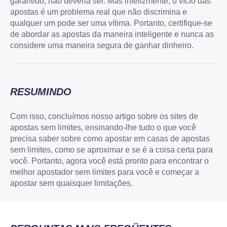
garantido, não deveria ser. Mas infelizmente, o vício das
apostas é um problema real que não discrimina e
qualquer um pode ser uma vítima. Portanto, certifique-se
de abordar as apostas da maneira inteligente e nunca as
considere uma maneira segura de ganhar dinheiro.
RESUMINDO
Com isso, concluímos nosso artigo sobre os sites de
apostas sem limites, ensinando-lhe tudo o que você
precisa saber sobre como apostar em casas de apostas
sem limites, como se aproximar e se é a coisa certa para
você. Portanto, agora você está pronto para encontrar o
melhor apostador sem limites para você e começar a
apostar sem quaisquer limitações.