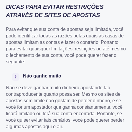
DICAS PARA EVITAR RESTRIÇÕES
ATRAVÉS DE SITES DE APOSTAS
Para evitar que sua conta de apostas seja limitada, você
pode identificar todas as razões pelas quais as casas de
apostas limitam as contas e fazer o contrário. Portanto,
para evitar quaisquer limitações, restrições ou até mesmo
o fechamento de sua conta, você pode querer fazer o
seguinte:
Não ganhe muito
Não se deve ganhar muito dinheiro apostando tão
contraproducente quanto possa ser. Mesmo os sites de
apostas sem limite não gostam de perder dinheiro, e se
você for um apostador que ganha constantemente, você
ficará limitado ou terá sua conta encerrada. Portanto, se
você quiser evitar tais cenários, você pode querer perder
algumas apostas aqui e ali.