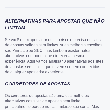
ALTERNATIVAS PARA APOSTAR QUE NÃO
LIMITAM
Se você é um apostador de alto risco e precisa de sites
de apostas sólidas sem limites, suas melhores escolhas
são Pinnacle ou SBO, mas também existem sites
alternativos que podem lhe oferecer a mesma
experiência. Aqui vamos analisar 3 alternativas aos sites
de apostas sem limite, que devem ser bem conhecidos
de qualquer apostador experiente.
CORRETORES DE APOSTAS
Os corretores de apostas são uma das melhores
alternativas aos sites de apostas sem limite,
principalmente porque nunca limitarão sua conta. Mas