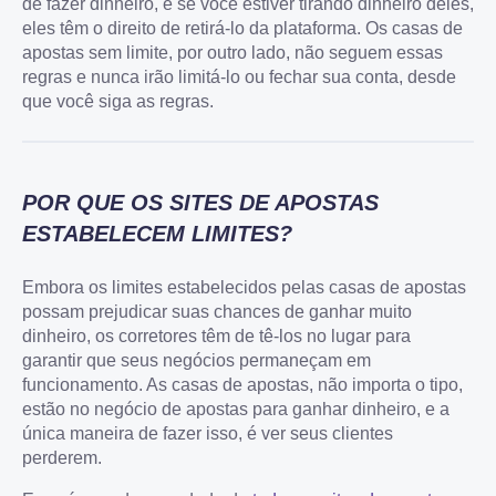
de fazer dinheiro, e se você estiver tirando dinheiro deles,
Ao explorar nossas ofertas de apostas, lembre-se de
apostar com responsabilidade. Estabeleça limites para seus
eles têm o direito de retirá-lo da plataforma. Os casas de
gastos e para o tempo gasto com o jogo. Lembre-se de
apostas sem limite, por outro lado, não seguem essas
apostar com cautela e usar somente fundos que você possa
regras e nunca irão limitá-lo ou fechar sua conta, desde
se dar ao luxo de perder. O jogo traz riscos inerentes e não
que você siga as regras.
há garantias de vitória. É importante encarar o jogo como
entretenimento e não como um meio de ganhar dinheiro.
Para obter mais informações sobre práticas de jogo
responsável, incluindo dicas para reconhecer
comportamentos problemáticos e estratégias para manter o
POR QUE OS SITES DE APOSTAS
controle, visite nossa
seção de jogo responsável
. Se estiver
ESTABELECEM LIMITES?
preocupado com seus hábitos de jogo, procure serviços de
apoio profissional para obter assistência:
gambleaware.org
,
gamblingtherapy.org
.
Embora os limites estabelecidos pelas casas de apostas
possam prejudicar suas chances de ganhar muito
dinheiro, os corretores têm de tê-los no lugar para
garantir que seus negócios permaneçam em
funcionamento. As casas de apostas, não importa o tipo,
estão no negócio de apostas para ganhar dinheiro, e a
única maneira de fazer isso, é ver seus clientes
perderem.