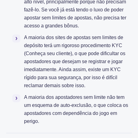
alto nível, principalmente porque não precisam
fazê-lo. Se você já está tendo o luxo de poder
apostar sem limites de apostas, não precisa ter
acesso a grandes bônus.
A maioria dos sites de apostas sem limites de
depósito terá um rigoroso procedimento KYC
(Conheça seu cliente), o que pode dificultar os
apostadores que desejam se registrar e jogar
imediatamente. Ainda assim, existe um KYC
rígido para sua segurança, por isso é difícil
reclamar demais sobre isso.
A maioria dos apostadores sem limite não tem
um esquema de auto-exclusão, o que coloca os
apostadores com dependência do jogo em
perigo.