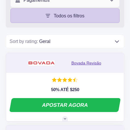
Pagamentos
como objetivo ajudá-lo a fazer escolhas de apostas bem
informadas. Sua privacidade é importante para nós. Para
obter informações sobre como lidamos com seus dados
Todos os filtros
pessoais, consulte nossa
política de privacidade
.
Jogo responsável
Ao explorar nossas ofertas de apostas, lembre-se de
Sort by rating:
Geral
apostar com responsabilidade. Estabeleça limites para seus
gastos e para o tempo gasto com o jogo. Lembre-se de
apostar com cautela e usar somente fundos que você possa
se dar ao luxo de perder. O jogo traz riscos inerentes e não
Bovada Revisão
há garantias de vitória. É importante encarar o jogo como
entretenimento e não como um meio de ganhar dinheiro.
Para obter mais informações sobre práticas de jogo
responsável, incluindo dicas para reconhecer
comportamentos problemáticos e estratégias para manter o
50% ATÉ $250
controle, visite nossa
seção de jogo responsável
. Se estiver
preocupado com seus hábitos de jogo, procure serviços de
APOSTAR AGORA
apoio profissional para obter assistência:
gambleaware.org
,
gamblingtherapy.org
.