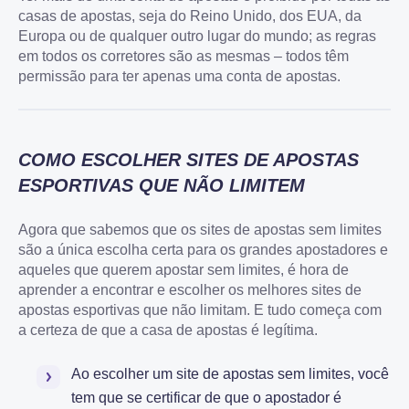
casas de apostas, seja do Reino Unido, dos EUA, da
Europa ou de qualquer outro lugar do mundo; as regras
em todos os corretores são as mesmas – todos têm
permissão para ter apenas uma conta de apostas.
COMO ESCOLHER SITES DE APOSTAS
ESPORTIVAS QUE NÃO LIMITEM
Agora que sabemos que os sites de apostas sem limites
são a única escolha certa para os grandes apostadores e
aqueles que querem apostar sem limites, é hora de
aprender a encontrar e escolher os melhores sites de
apostas esportivas que não limitam. E tudo começa com
a certeza de que a casa de apostas é legítima.
Ao escolher um site de apostas sem limites, você
tem que se certificar de que o apostador é