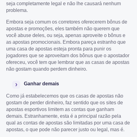
seja completamente legal e não lhe causará nenhum
problema.
Embora seja comum os corretores oferecerem bônus de
apostas e promoções, eles também não querem que
você abuse deles, ou seja, apenas aproveite o bônus e
as apostas promocionais. Embora pareça estranho que
uma casa de apostas esteja pronta para punir os
jogadores que se aproveitam dos bônus que o apostador
ofereceu, você tem que lembrar que as casas de apostas
não gostam quando perdem dinheiro.
Ganhar demais
Como já estabelecemos que os casas de apostas não
gostam de perder dinheiro, faz sentido que os sites de
apostas esportivos limitem as contas que ganham
demais. Estranhamente, esta é a principal razão pela
qual as contas de apostas são limitadas por uma casa de
apostas, o que pode não parecer justo ou legal, mas é.