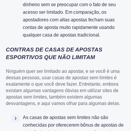
dinheiro sem se preocupar com o fato de seu
acesso ser limitado. Em comparação, os
apostadores com altas apostas fecham suas
contas de aposta muito rapidamente usando
qualquer casa de apostas tradicional.
CONTRAS DE CASAS DE APOSTAS
ESPORTIVOS QUE NÃO LIMITAM
Ninguém quer ser limitado ao apostar, e se você é uma
dessas pessoas, usar casas de apostas sem limites é
exatamente o que você deve fazer. Entretanto, embora
existam algumas vantagens óbvias em utilizar sites de
apostas sem limites, também existem algumas
desvantagens, e aqui vamos olhar para algumas delas.
As casas de apostas sem limites não são
conhecidas por oferecerem bônus de apostas de