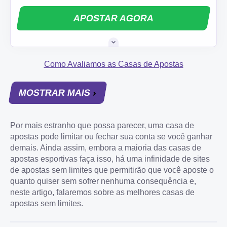
APOSTAR AGORA
Como Avaliamos as Casas de Apostas
All our recommended bookmakers are
MOSTRAR MAIS
licensed and safe.
Por mais estranho que possa parecer, uma casa de
apostas pode limitar ou fechar sua conta se você ganhar
demais. Ainda assim, embora a maioria das casas de
apostas esportivas faça isso, há uma infinidade de sites
de apostas sem limites que permitirão que você aposte o
quanto quiser sem sofrer nenhuma consequência e,
neste artigo, falaremos sobre as melhores casas de
apostas sem limites.