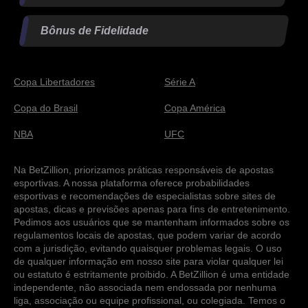
Bônus de Fidelidade
Copa Libertadores
Série A
Copa do Brasil
Copa América
NBA
UFC
Na BetZillion, priorizamos práticas responsáveis de apostas
esportivas. A nossa plataforma oferece probabilidades
esportivas e recomendações de especialistas sobre sites de
apostas, dicas e previsões apenas para fins de entretenimento.
Pedimos aos usuários que se mantenham informados sobre os
regulamentos locais de apostas, que podem variar de acordo
com a jurisdição, evitando quaisquer problemas legais. O uso
de qualquer informação em nosso site para violar qualquer lei
ou estatuto é estritamente proibido. A BetZillion é uma entidade
independente, não associada nem endossada por nenhuma
liga, associação ou equipe profissional, ou colegiada. Temos o