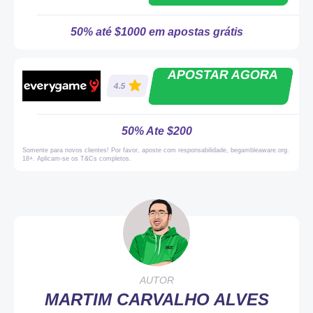
50% até $1000 em apostas grátis
APOSTAR AGORA
4.5
50% Ate $200
Somente para novos clientes! Por favor, aposte com responsabilidade, begambleaware.org.
18+. Aplicam-se os T&Cs completos.
18+
Certifique-se de que você tem idade legal
para participar de atividades de jogos de
azar em sua jurisdição antes de prosseguir.
AUTOR
Divulgação de publicidade
MARTIM CARVALHO ALVES