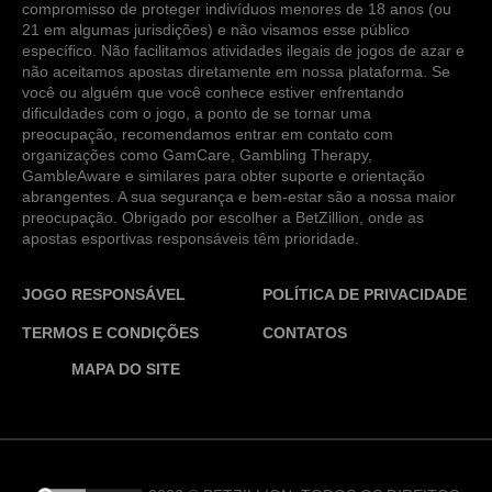
compromisso de proteger indivíduos menores de 18 anos (ou
21 em algumas jurisdições) e não visamos esse público
específico. Não facilitamos atividades ilegais de jogos de azar e
não aceitamos apostas diretamente em nossa plataforma. Se
você ou alguém que você conhece estiver enfrentando
dificuldades com o jogo, a ponto de se tornar uma
preocupação, recomendamos entrar em contato com
organizações como GamCare, Gambling Therapy,
GambleAware e similares para obter suporte e orientação
abrangentes. A sua segurança e bem-estar são a nossa maior
preocupação. Obrigado por escolher a BetZillion, onde as
apostas esportivas responsáveis têm prioridade.
JOGO RESPONSÁVEL
POLÍTICA DE PRIVACIDADE
TERMOS E CONDIÇÕES
CONTATOS
MAPA DO SITE