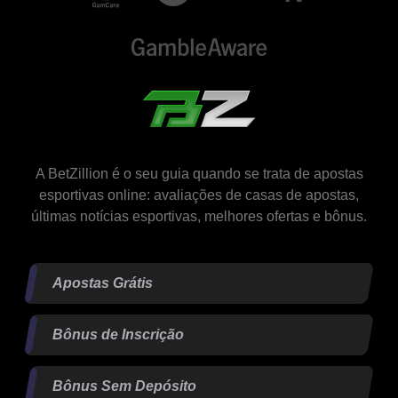
A BetZillion é o seu guia quando se trata de apostas
esportivas online: avaliações de casas de apostas,
últimas notícias esportivas, melhores ofertas e bônus.
Apostas Grátis
Bônus de Inscrição
Bônus Sem Depósito