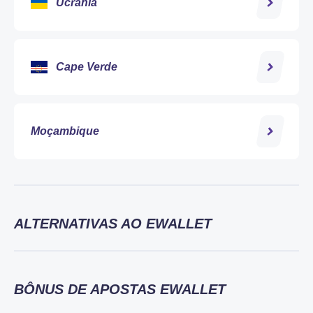
Ucrânia
Cape Verde
Moçambique
ALTERNATIVAS AO EWALLET
BÔNUS DE APOSTAS EWALLET