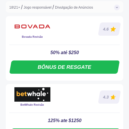
/
/
18\21+
Jogo responsável
Divulgação de Anúncios
18+
Certifique-se de que você tem idade legal para participar de
4.6
atividades de jogos de azar em sua jurisdição antes de
Bovada Revisão
prosseguir.
Divulgação de publicidade
50% até $250
Observe que alguns dos links nesta página são links de
afiliados. Isso significa que podemos receber uma comissão
BÔNUS DE RESGATE
se você abrir novos depósitos por meio desses links. No
entanto, nossas recomendações são independentes e têm
como objetivo ajudá-lo a fazer escolhas de apostas bem
informadas. Sua privacidade é importante para nós. Para
obter informações sobre como lidamos com seus dados
4.3
pessoais, consulte nossa
política de privacidade
.
BetWhale Revisão
Jogo responsável
Ao explorar nossas ofertas de apostas, lembre-se de
125% ate $1250
apostar com responsabilidade. Estabeleça limites para seus
gastos e para o tempo gasto com o jogo. Lembre-se de