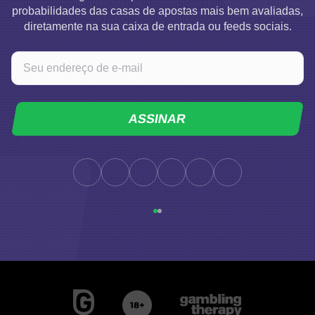
informações sobre práticas de jogo
probabilidades das casas de apostas mais bem avaliadas,
responsável, incluindo dicas para
diretamente na sua caixa de entrada ou feeds sociais.
reconhecer comportamentos problemáticos
e estratégias para manter o controle, visite
nossa
seção de jogo responsável
. Se estiver
preocupado com seus hábitos de jogo,
procure serviços de apoio profissional para
obter assistência:
gambleaware.org
,
gamblingtherapy.org
.