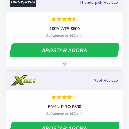
Thunderpick Revisão
100% ATÉ €500
Aplicam-se os T&Cs
APOSTAR AGORA
Xbet Revisão
50% UP TO $500
Aplicam-se os T&Cs
APOSTAR AGORA