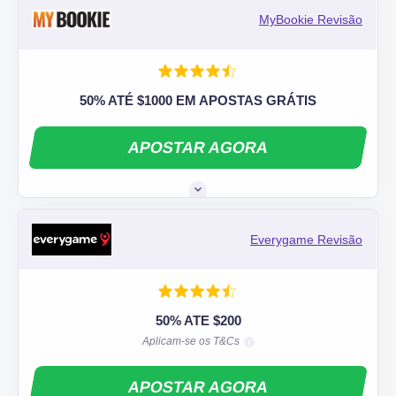
MyBookie Revisão
50% ATÉ $1000 EM APOSTAS GRÁTIS
APOSTAR AGORA
Everygame Revisão
50% ATE $200
Aplicam-se os T&Cs
APOSTAR AGORA