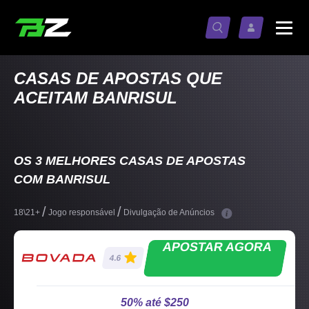
CASAS DE APOSTAS QUE
ACEITAM BANRISUL
OS 3 MELHORES CASAS DE APOSTAS
COM BANRISUL
/
/
18\21+
Jogo responsável
Divulgação de Anúncios
18+
APOSTAR AGORA
Certifique-se de que você tem idade legal
4.6
para participar de atividades de jogos de
azar em sua jurisdição antes de prosseguir.
50% até $250
Divulgação de publicidade