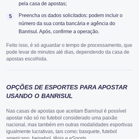
pela casa de apostas;
Preencha os dados solicitados: podem incluir o
número da sua conta bancária e agência do
Banrisul. Após, confirme a operação.
Feito isso, é só aguardar o tempo de processamento, que
pode levar de minutos até dias, dependendo da casa de
apostas escolhida.
OPÇÕES DE ESPORTES PARA APOSTAR
USANDO O BANRISUL
Nas casas de apostas que aceitam Banrisul é possível
apostar não só no futebol considerado uma paixão
nacional, mas também em outras modalidades esportivas
igualmente lucrativas, tais como: basquete, futebol
americano, beisebol, tênis e eSports.