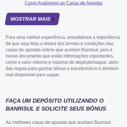
Como Avaliamos as Casas de Apostas
All our recommended bookmakers are
MOSTRAR MAIS
licensed and safe.
Para uma melhor experiência, ressaltamos a importância
de que seja feita a leitura dos termos e condições das
casas de apostas online que aceitam Banrisul, pois é
nesse documento que estão informações importantes,
como o valor mínimo e máximo de depósito/saque, além
das regras para ganhar bônus e transformá-lo e dinheiro
real disponível para saque.
FAÇA UM DEPÓSITO UTILIZANDO O
BANRISUL E SOLICITE SEUS BÔNUS
As melhores casas de apostas que aceitam Banrisul