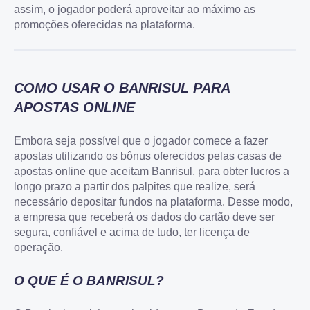
assim, o jogador poderá aproveitar ao máximo as
promoções oferecidas na plataforma.
COMO USAR O BANRISUL PARA
APOSTAS ONLINE
Embora seja possível que o jogador comece a fazer
apostas utilizando os bônus oferecidos pelas casas de
apostas online que aceitam Banrisul, para obter lucros a
longo prazo a partir dos palpites que realize, será
necessário depositar fundos na plataforma. Desse modo,
a empresa que receberá os dados do cartão deve ser
segura, confiável e acima de tudo, ter licença de
operação.
O QUE É O BANRISUL?