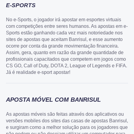
E-SPORTS
No e-Sports, o jogador irá apostar em esportes virtuais
com competições entre seres humanos. As apostas em e-
Sports estão ganhando cada vez mais notoriedade nos
sites de apostas que aceitam Banrisul, e esse aumento
ocorre por conta da grande movimentação financeira.
Assim, gera, quanto em razão da grande quantidade de
profissionais capacitados que competem em jogos como
CS GO, Call of Duty, DOTA 2, League of Legends e FIFA.
Já é realidade e-sport apostar!
APOSTA MÓVEL COM BANRISUL
As apostas móveis são feitas através dos aplicativos ou
versões mobiles dos sites das casas de apostas Banrisul,
e surgiram como a melhor solução para os jogadores que
não podem ou não desejam utilizar um computador para