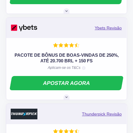
Ybets Revisão
PACOTE DE BÔNUS DE BOAS-VINDAS DE 250%,
ATÉ 20.700 BRL + 150 FS
Aplicam-se os T&Cs
APOSTAR AGORA
Thunderpick Revisão