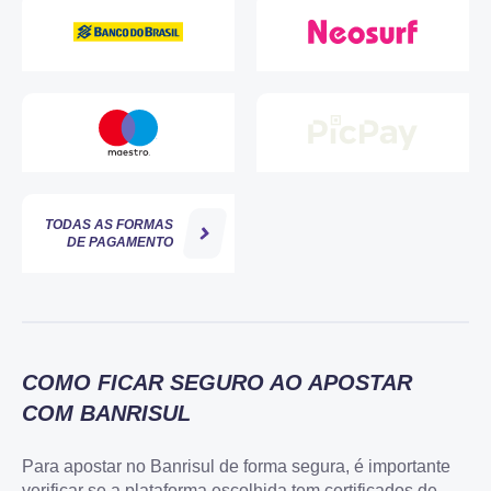
TODAS AS FORMAS
DE PAGAMENTO
COMO FICAR SEGURO AO APOSTAR
COM BANRISUL
Para apostar no Banrisul de forma segura, é importante
verificar se a plataforma escolhida tem certificados de