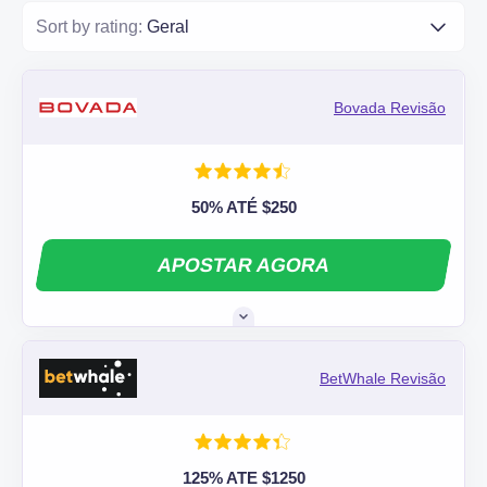
Sort by rating:
Geral
Ao explorar nossas ofertas de apostas, lembre-se de
apostar com responsabilidade. Estabeleça limites para seus
gastos e para o tempo gasto com o jogo. Lembre-se de
apostar com cautela e usar somente fundos que você possa
Bovada Revisão
se dar ao luxo de perder. O jogo traz riscos inerentes e não
há garantias de vitória. É importante encarar o jogo como
entretenimento e não como um meio de ganhar dinheiro.
Para obter mais informações sobre práticas de jogo
responsável, incluindo dicas para reconhecer
50% ATÉ $250
comportamentos problemáticos e estratégias para manter o
controle, visite nossa
seção de jogo responsável
. Se estiver
preocupado com seus hábitos de jogo, procure serviços de
APOSTAR AGORA
apoio profissional para obter assistência:
gambleaware.org
,
gamblingtherapy.org
.
BetWhale Revisão
125% ATE $1250