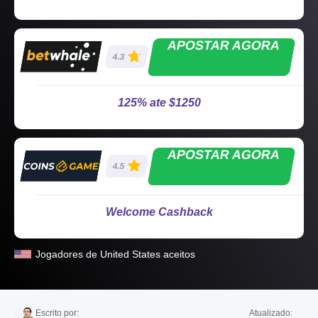
Observe que alguns dos links nesta página
são links de afiliados. Isso significa que
APOSTAR AGORA
podemos receber uma comissão se você
4.3
abrir novos depósitos por meio desses links.
No entanto, nossas recomendações são
independentes e têm como objetivo ajudá-lo
125% ate $1250
a fazer escolhas de apostas bem
informadas. Sua privacidade é importante
para nós. Para obter informações sobre
como lidamos com seus dados pessoais,
APOSTAR AGORA
consulte nossa
política de privacidade
.
4.5
Jogo responsável
Ao explorar nossas ofertas de apostas,
Welcome Cashback
lembre-se de apostar com responsabilidade.
Estabeleça limites para seus gastos e para
o tempo gasto com o jogo. Lembre-se de
Jogadores de United States aceitos
apostar com cautela e usar somente fundos
que você possa se dar ao luxo de perder. O
jogo traz riscos inerentes e não há garantias
de vitória. É importante encarar o jogo como
Escrito por:
Atualizado:
entretenimento e não como um meio de