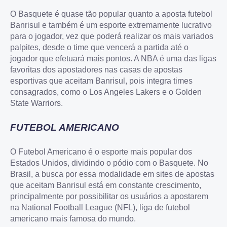
O Basquete é quase tão popular quanto a aposta futebol
Banrisul e também é um esporte extremamente lucrativo
para o jogador, vez que poderá realizar os mais variados
palpites, desde o time que vencerá a partida até o
jogador que efetuará mais pontos. A NBA é uma das ligas
favoritas dos apostadores nas casas de apostas
esportivas que aceitam Banrisul, pois integra times
consagrados, como o Los Angeles Lakers e o Golden
State Warriors.
FUTEBOL AMERICANO
O Futebol Americano é o esporte mais popular dos
Estados Unidos, dividindo o pódio com o Basquete. No
Brasil, a busca por essa modalidade em sites de apostas
que aceitam Banrisul está em constante crescimento,
principalmente por possibilitar os usuários a apostarem
na National Football League (NFL), liga de futebol
americano mais famosa do mundo.