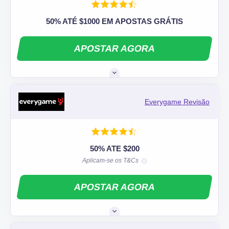
50% ATÉ $1000 EM APOSTAS GRÁTIS
APOSTAR AGORA
Everygame Revisão
50% ATE $200
Aplicam-se os T&Cs
APOSTAR AGORA