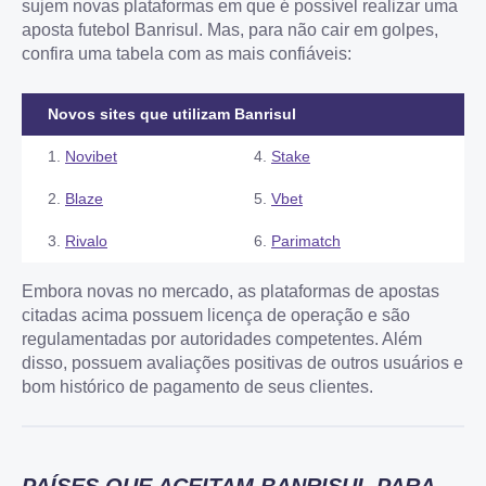
sujem novas plataformas em que é possível realizar uma
aposta futebol Banrisul. Mas, para não cair em golpes,
confira uma tabela com as mais confiáveis:
Novos sites que utilizam Banrisul
1.
Novibet
4.
Stake
2.
Blaze
5.
Vbet
3.
Rivalo
6.
Parimatch
Embora novas no mercado, as plataformas de apostas
citadas acima possuem licença de operação e são
regulamentadas por autoridades competentes. Além
disso, possuem avaliações positivas de outros usuários e
bom histórico de pagamento de seus clientes.