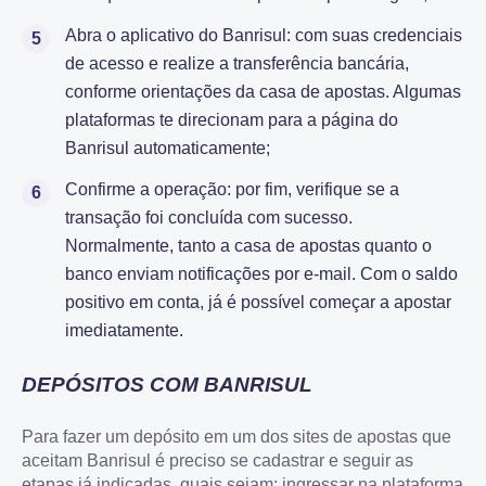
Abra o aplicativo do Banrisul: com suas credenciais
de acesso e realize a transferência bancária,
conforme orientações da casa de apostas. Algumas
plataformas te direcionam para a página do
Banrisul automaticamente;
Confirme a operação: por fim, verifique se a
transação foi concluída com sucesso.
Normalmente, tanto a casa de apostas quanto o
banco enviam notificações por e-mail. Com o saldo
positivo em conta, já é possível começar a apostar
imediatamente.
DEPÓSITOS COM BANRISUL
Para fazer um depósito em um dos sites de apostas que
aceitam Banrisul é preciso se cadastrar e seguir as
etapas já indicadas, quais sejam: ingressar na plataforma