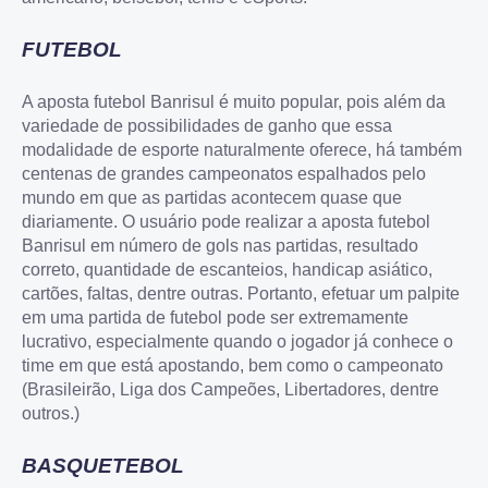
FUTEBOL
A aposta futebol Banrisul é muito popular, pois além da
variedade de possibilidades de ganho que essa
modalidade de esporte naturalmente oferece, há também
centenas de grandes campeonatos espalhados pelo
mundo em que as partidas acontecem quase que
diariamente. O usuário pode realizar a aposta futebol
Banrisul em número de gols nas partidas, resultado
correto, quantidade de escanteios, handicap asiático,
cartões, faltas, dentre outras. Portanto, efetuar um palpite
em uma partida de futebol pode ser extremamente
lucrativo, especialmente quando o jogador já conhece o
time em que está apostando, bem como o campeonato
(Brasileirão, Liga dos Campeões, Libertadores, dentre
outros.)
BASQUETEBOL