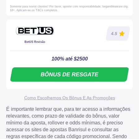
Somente para novos clientes! Por favor, aposte com responsabilidade, begambleaware.org.
18+. Aplicam-se os T&Cs completos.
4.5
BetUS Revisão
100% até $2500
BÔNUS DE RESGATE
Como Escolhemos Os Bônus E As Promoções
É importante lembrar que, para ter acesso a informações
relevantes, como prazo de validade do bônus, valor
mínimo da aposta, rollover e odds mínimas, é preciso
acessar os sites de apostas Banrisul e consultar as
regras específicas de cada código promocional. Sendo