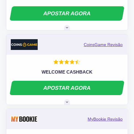
APOSTAR AGORA
CoinsGame Revisão
WELCOME CASHBACK
APOSTAR AGORA
MyBookie Revisão