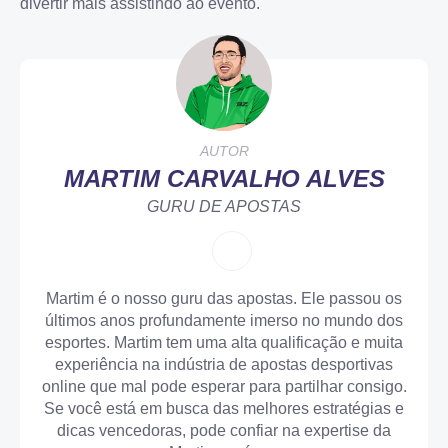
divertir mais assistindo ao evento.
entretenimento e não como um meio de ganhar dinheiro.
Para obter mais informações sobre práticas de jogo
125% ate $1250
APOSTAR AGORA
responsável, incluindo dicas para reconhecer
comportamentos problemáticos e estratégias para manter o
APOSTAR AGORA
controle, visite nossa
seção de jogo responsável
. Se estiver
preocupado com seus hábitos de jogo, procure serviços de
apoio profissional para obter assistência:
gambleaware.org
,
4.3
gamblingtherapy.org
.
AUTOR
MARTIM CARVALHO ALVES
4.5
GURU DE APOSTAS
125% ate $1250
Welcome Cashback
APOSTAR AGORA
APOSTAR AGORA
Martim é o nosso guru das apostas. Ele passou os
últimos anos profundamente imerso no mundo dos
esportes. Martim tem uma alta qualificação e muita
4.5
experiência na indústria de apostas desportivas
online que mal pode esperar para partilhar consigo.
Se você está em busca das melhores estratégias e
Welcome Cashback
dicas vencedoras, pode confiar na expertise da