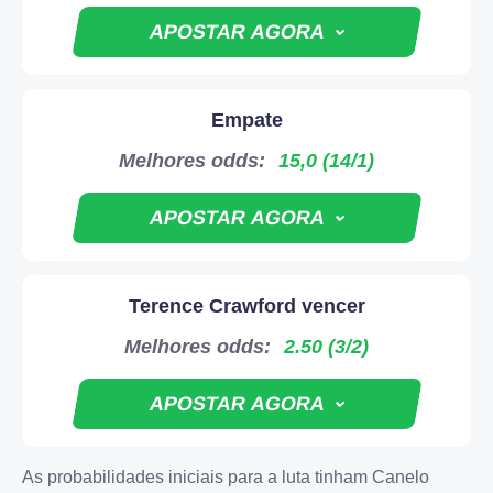
APOSTAR AGORA
Empate
4.6
Melhores odds:
15,0 (14/1)
50% até $250
APOSTAR AGORA
APOSTAR AGORA
Terence Crawford vencer
4.6
Melhores odds:
2.50 (3/2)
4.3
50% até $250
APOSTAR AGORA
125% ate $1250
APOSTAR AGORA
As probabilidades iniciais para a luta tinham Canelo
APOSTAR AGORA