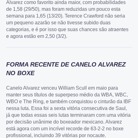
Alvarez como favorito ainda maior, com probabilidades
4.6
de 1,58 (29/50), mas foram reduzidas um pouco esta
4.3
semana para 1,65 (13/20). Terence Crawford não seria
50% até $250
um pequeno azarão se não tivesse subido duas
4.5
categorias, e é por isso que suas chances são atraentes
125% ate $1250
e agora estão em 2,50 (3/2).
APOSTAR AGORA
Welcome Cashback
APOSTAR AGORA
APOSTAR AGORA
FORMA RECENTE DE CANELO ALVAREZ
4.3
NO BOXE
4.5
125% ate $1250
Canelo Alvarez venceu William Scull em maio para
manter seus títulos de superpeso médio da WBA, WBC,
Welcome Cashback
APOSTAR AGORA
WBO e The Ring, e também conquistou o cinturão da IBF
nessa luta. Essa foi a sexta vitória consecutiva de Saul,
APOSTAR AGORA
já que todas essas seis lutas terminaram com uma vitória
por decisão unânime do boxeador mexicano. Alvarez
está agora com um incrível recorde de 63-2-2 no boxe
4.5
profissional, incluindo 39 vitórias por nocaute.