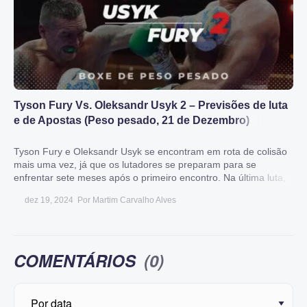
Tyson Fury Vs. Oleksandr Usyk 2 – Previsões de luta
e de Apostas (Peso pesado, 21 de Dezembro)
Tyson Fury e Oleksandr Usyk se encontram em rota de colisão
mais uma vez, já que os lutadores se preparam para se
enfrentar sete meses após o primeiro encontro. Na última luta,
Usyk saiu como o primeiro campeão indiscutível dos pesos
dez 19, 2024
Por
Martim Carvalho Alves
pesados desde que Lennox Louis conseguiu o feito há quase
um quarto de século. O que estamos esperando desta vez?
Confira nossa previsão e análise de Tyson Fury vs Oleksandr
Usyk 2.
COMENTÁRIOS
(0)