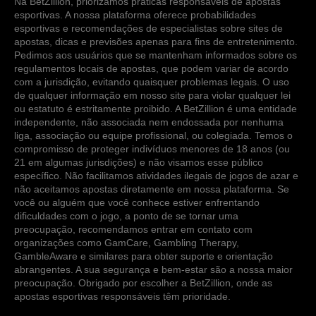
Na BetZillion, priorizamos práticas responsáveis de apostas
esportivas. A nossa plataforma oferece probabilidades
esportivas e recomendações de especialistas sobre sites de
apostas, dicas e previsões apenas para fins de entretenimento.
Pedimos aos usuários que se mantenham informados sobre os
regulamentos locais de apostas, que podem variar de acordo
com a jurisdição, evitando quaisquer problemas legais. O uso
de qualquer informação em nosso site para violar qualquer lei
ou estatuto é estritamente proibido. A BetZillion é uma entidade
independente, não associada nem endossada por nenhuma
liga, associação ou equipe profissional, ou colegiada. Temos o
compromisso de proteger indivíduos menores de 18 anos (ou
21 em algumas jurisdições) e não visamos esse público
específico. Não facilitamos atividades ilegais de jogos de azar e
não aceitamos apostas diretamente em nossa plataforma. Se
você ou alguém que você conhece estiver enfrentando
dificuldades com o jogo, a ponto de se tornar uma
preocupação, recomendamos entrar em contato com
organizações como GamCare, Gambling Therapy,
GambleAware e similares para obter suporte e orientação
abrangentes. A sua segurança e bem-estar são a nossa maior
preocupação. Obrigado por escolher a BetZillion, onde as
apostas esportivas responsáveis têm prioridade.