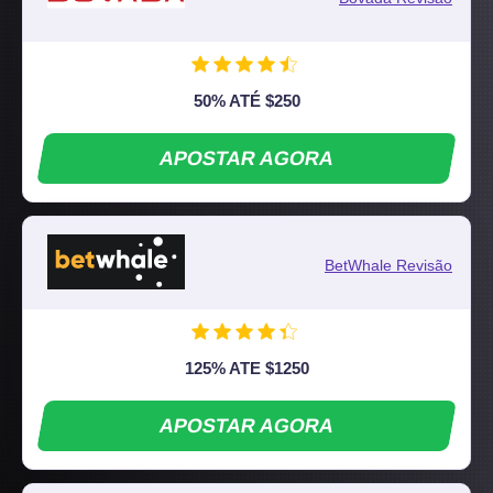
para participar de atividades de jogos de
azar em sua jurisdição antes de prosseguir.
Divulgação de publicidade
Observe que alguns dos links nesta página
50% ATÉ $250
são links de afiliados. Isso significa que
podemos receber uma comissão se você
abrir novos depósitos por meio desses
APOSTAR AGORA
links. No entanto, nossas recomendações
são independentes e têm como objetivo
ajudá-lo a fazer escolhas de apostas bem
informadas. Sua privacidade é importante
para nós. Para obter informações sobre
BetWhale Revisão
como lidamos com seus dados pessoais,
consulte nossa
política de privacidade
.
Jogo responsável
Ao explorar nossas ofertas de apostas,
125% ATE $1250
lembre-se de apostar com
responsabilidade. Estabeleça limites para
seus gastos e para o tempo gasto com o
APOSTAR AGORA
jogo. Lembre-se de apostar com cautela e
usar somente fundos que você possa se
dar ao luxo de perder. O jogo traz riscos