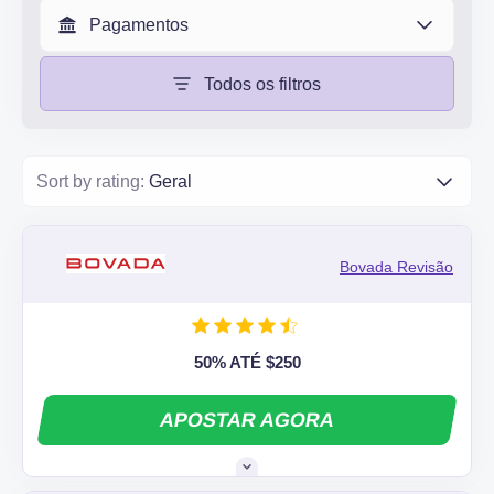
entanto, nossas recomendações são independentes e têm
Pagamentos
como objetivo ajudá-lo a fazer escolhas de apostas bem
informadas. Sua privacidade é importante para nós. Para
obter informações sobre como lidamos com seus dados
Todos os filtros
pessoais, consulte nossa
política de privacidade
.
Jogo responsável
Ao explorar nossas ofertas de apostas, lembre-se de
Sort by rating:
Geral
apostar com responsabilidade. Estabeleça limites para seus
gastos e para o tempo gasto com o jogo. Lembre-se de
apostar com cautela e usar somente fundos que você possa
se dar ao luxo de perder. O jogo traz riscos inerentes e não
Bovada Revisão
há garantias de vitória. É importante encarar o jogo como
entretenimento e não como um meio de ganhar dinheiro.
Para obter mais informações sobre práticas de jogo
responsável, incluindo dicas para reconhecer
comportamentos problemáticos e estratégias para manter o
50% ATÉ $250
controle, visite nossa
seção de jogo responsável
. Se estiver
preocupado com seus hábitos de jogo, procure serviços de
APOSTAR AGORA
apoio profissional para obter assistência:
gambleaware.org
,
gamblingtherapy.org
.