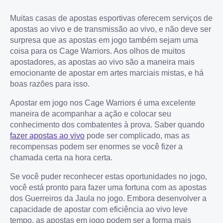
Muitas casas de apostas esportivas oferecem serviços de
apostas ao vivo e de transmissão ao vivo, e não deve ser
surpresa que as apostas em jogo também sejam uma
coisa para os Cage Warriors. Aos olhos de muitos
apostadores, as apostas ao vivo são a maneira mais
emocionante de apostar em artes marciais mistas, e há
boas razões para isso.
Apostar em jogo nos Cage Warriors é uma excelente
maneira de acompanhar a ação e colocar seu
conhecimento dos combatentes à prova. Saber quando
fazer apostas ao vivo
pode ser complicado, mas as
recompensas podem ser enormes se você fizer a
chamada certa na hora certa.
Se você puder reconhecer estas oportunidades no jogo,
você está pronto para fazer uma fortuna com as apostas
dos Guerreiros da Jaula no jogo. Embora desenvolver a
capacidade de apostar com eficiência ao vivo leve
tempo, as apostas em jogo podem ser a forma mais