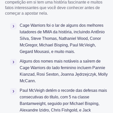
competição em si tem uma história fascinante e muitos
fatos interessantes que você deve conhecer antes de
começar a apostar nela.
Cage Warriors foi o lar de alguns dos melhores
lutadores de MMA da história, incluindo Antônio
Silva, Steve Thomas, Nathaniel Wood, Conor
McGregor, Michael Bisping, Paul McVeigh,
Gegard Mousasi, e muito mais.
Alguns dos nomes mais notáveis a saírem de
Cage Warriors do lado feminino incluem Pannie
Kianzad, Rosi Sexton, Joanna Jędrzejczyk, Molly
McCann.
Paul McVeigh detém o recorde das defesas mais
consecutivas do título, com 5 na classe
Bantamweight, seguido por Michael Bisping,
Alexandre Izidro, Chris Fishgold, e Jack