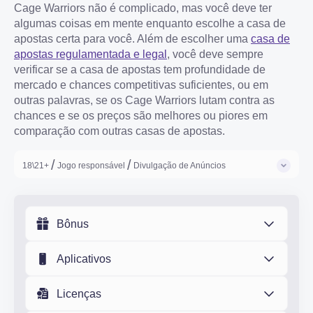
Cage Warriors não é complicado, mas você deve ter
algumas coisas em mente enquanto escolhe a casa de
apostas certa para você. Além de escolher uma
casa de
apostas regulamentada e legal
, você deve sempre
verificar se a casa de apostas tem profundidade de
mercado e chances competitivas suficientes, ou em
outras palavras, se os Cage Warriors lutam contra as
chances e se os preços são melhores ou piores em
comparação com outras casas de apostas.
/
/
18\21+
Jogo responsável
Divulgação de Anúncios
18+
Certifique-se de que você tem idade legal para participar de
atividades de jogos de azar em sua jurisdição antes de
Bônus
prosseguir.
Divulgação de publicidade
Aplicativos
Observe que alguns dos links nesta página são links de
Licenças
afiliados. Isso significa que podemos receber uma comissão
se você abrir novos depósitos por meio desses links. No