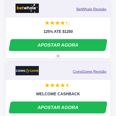
BetWhale Revisão
125% ATE $1250
APOSTAR AGORA
CoinsGame Revisão
WELCOME CASHBACK
APOSTAR AGORA