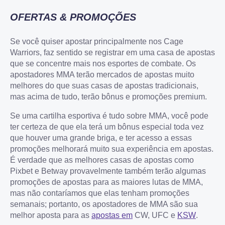
OFERTAS & PROMOÇÕES
Se você quiser apostar principalmente nos Cage
Warriors, faz sentido se registrar em uma casa de apostas
que se concentre mais nos esportes de combate. Os
apostadores MMA terão mercados de apostas muito
melhores do que suas casas de apostas tradicionais,
mas acima de tudo, terão bônus e promoções premium.
Se uma cartilha esportiva é tudo sobre MMA, você pode
ter certeza de que ela terá um bônus especial toda vez
que houver uma grande briga, e ter acesso a essas
promoções melhorará muito sua experiência em apostas.
É verdade que as melhores casas de apostas como
Pixbet e Betway provavelmente também terão algumas
promoções de apostas para as maiores lutas de MMA,
mas não contaríamos que elas tenham promoções
semanais; portanto, os apostadores de MMA são sua
melhor aposta para as
apostas em
CW, UFC e
KSW
.