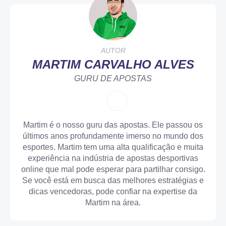
AUTOR
MARTIM CARVALHO ALVES
GURU DE APOSTAS
Martim é o nosso guru das apostas. Ele passou os
últimos anos profundamente imerso no mundo dos
esportes. Martim tem uma alta qualificação e muita
experiência na indústria de apostas desportivas
online que mal pode esperar para partilhar consigo.
Se você está em busca das melhores estratégias e
dicas vencedoras, pode confiar na expertise da
Martim na área.