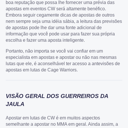
boa reputação que possa lhe fornecer uma prévia das
apostas em eventos CW será altamente benéfico.
Embora seguir cegamente dicas de apostas de outros
nem sempre seja uma idéia sábia, a leitura das previsões
de apostas pode lhe dar uma fonte adicional de
informação que você pode usar para fazer sua própria
escolha e fazer uma aposta inteligente.
Portanto, não importa se você vai confiar em um
especialista em apostas e apostar ou não nas mesmas
lutas que ele, é aconselhável ter acesso a antevisões de
apostas em lutas de Cage Warriors.
VISÃO GERAL DOS GUERREIROS DA
JAULA
Apostar em lutas de CW é em muitos aspectos
semelhante a apostar no MMA em geral. Ainda assim, a