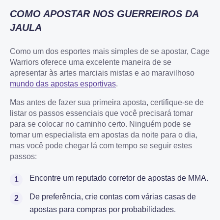
COMO APOSTAR NOS GUERREIROS DA
JAULA
Como um dos esportes mais simples de se apostar, Cage
Warriors oferece uma excelente maneira de se
apresentar às artes marciais mistas e ao maravilhoso
mundo das apostas esportivas
.
Mas antes de fazer sua primeira aposta, certifique-se de
listar os passos essenciais que você precisará tomar
para se colocar no caminho certo. Ninguém pode se
tornar um especialista em apostas da noite para o dia,
mas você pode chegar lá com tempo se seguir estes
passos:
Encontre um reputado corretor de apostas de MMA.
De preferência, crie contas com várias casas de
apostas para compras por probabilidades.