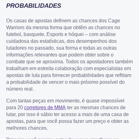
PROBABILIDADES
Os casas de apostas definem as chances dos Cage
Warriors da mesma forma que obtêm as chances no
futebol, basquete, Esports e hóquei – com análise
cuidadosa das estatísticas, dos desempenhos dos
lutadores no passado, sua forma e todas as outras
informações relevantes que podem obter sobre o
combate que se aproxima. Todos os apostadores também
trabalham em estreita colaboração com especialistas em
apostas de luta para fornecer probabilidades que reflitam
a probabilidade de vencer o mais próximo possível do
número real.
Com tantas peças em movimento, é quase impossível
para 20
corretores de MMA
ter as mesmas chances de
lutar, por isso é sábio ter acesso a mais de uma casa de
apostas, para que você possa fazer um preço e obter as
melhores chances.