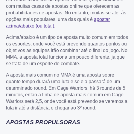
com muitas casas de apostas online que oferecem as
probabilidades de apostas. No entanto, muitas se ater às
opções mais populares, uma das quais é
apostar
acima/abaixo (ou total)
.
Acima/abaixo é um tipo de aposta muito comum em todos
os esportes, onde você está prevendo quantos pontos ou
objetivos as equipes irão combinar até o final do jogo. No
MMA, a aposta total funciona um pouco diferente, já que
se trata de um esporte de combate.
A aposta mais comum no MMA é uma aposta sobre
quanto tempo durará uma luta e se ela passará de um
determinado round. Em Cage Warriors, há 3 rounds de 5
minutos, então a linha de aposta mais comum em Cage
Warriors será 2,5, onde você está prevendo se veremos a
luta ir até a distância e chegar ao 3º round.
APOSTAS PROPULSORAS