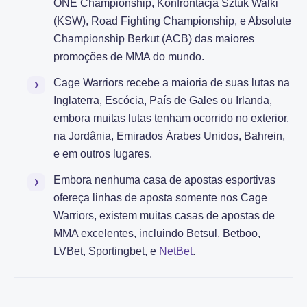
ONE Championship, Konfrontacja Sztuk Walki
(KSW), Road Fighting Championship, e Absolute
Championship Berkut (ACB) das maiores
promoções de MMA do mundo.
Cage Warriors recebe a maioria de suas lutas na
Inglaterra, Escócia, País de Gales ou Irlanda,
embora muitas lutas tenham ocorrido no exterior,
na Jordânia, Emirados Árabes Unidos, Bahrein,
e em outros lugares.
Embora nenhuma casa de apostas esportivas
ofereça linhas de aposta somente nos Cage
Warriors, existem muitas casas de apostas de
MMA excelentes, incluindo Betsul, Betboo,
LVBet, Sportingbet, e
NetBet
.