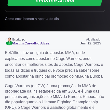
APOSTAR AGORA
Como escolhemos a aposta do dia
Escrito por:
Atualizado:
Martim Carvalho Alves
Jun 12, 2025
BetZillion traz um guia de apostas MMA, onde
explicamos como apostar no Cage Warriors, onde
encontrar os melhores sites de apostas Cage Warriors, e
todas as dicas e truques que você precisa saber sobre
como apostar na principal promoção do MMA na Europa.
Cage Warriors (ou CW) é uma promoção do MMA de
propriedade da Iris estabelecida em 2001 e é uma das
principais organizações de MMA da Europa. Embora não
tão popular quanto o Ultimate Fighting Championship
(UFC), o Cage Warriors é assistido globalmente e é