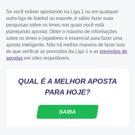
Se você estiver apostando na Liga 1 ou em qualquer
outra liga de futebol ou esporte, é sábio fazer suas
pesquisas sobre os times nos quais você está
planejando apostar. Obter o máximo de informações
sobre os times e jogadores é essencial para fazer uma
aposta inteligente. Não há melhor maneira de fazer isso
do que verificar as previsões da Liga 1 e as
previsões de
apostas
em sites respeitáveis.
QUAL É A MELHOR APOSTA
PARA HOJE?
SAIBA