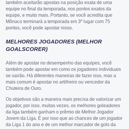
também aceitarão apostas na posição exata de uma
equipe no final da temporada, nos pontos exatos da
equipe, e muito mais. Portanto, se você acredita que
Mônaco terminará a temporada em 3º lugar com 75
pontos, você pode apostar nisso.
MELHORES JOGADORES (MELHOR
GOALSCORER)
Além de apostar no desempenho das equipes, você
também pode apostar em como os jogadores individuais
se sairão. Há diferentes maneiras de fazer isso, mas a
mais comum é apostar no artilheiro ou vencedor da
Chuteira de Ouro.
Os objetivos são a maneira mais precisa de valorizar um
jogador, por isso, muitas vezes, os melhores goleadores
da liga também ganham o prêmio de Melhor Jogador
Jovem da Liga. É por isso que as chances de um jogador
da Liga 1 do ano e de um melhor marcador de gols da