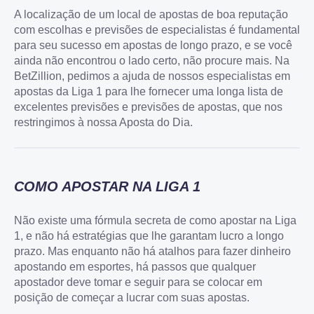
A localização de um local de apostas de boa reputação
com escolhas e previsões de especialistas é fundamental
para seu sucesso em apostas de longo prazo, e se você
ainda não encontrou o lado certo, não procure mais. Na
BetZillion, pedimos a ajuda de nossos especialistas em
apostas da Liga 1 para lhe fornecer uma longa lista de
excelentes previsões e previsões de apostas, que nos
restringimos à nossa Aposta do Dia.
COMO APOSTAR NA LIGA 1
Não existe uma fórmula secreta de como apostar na Liga
1, e não há estratégias que lhe garantam lucro a longo
prazo. Mas enquanto não há atalhos para fazer dinheiro
apostando em esportes, há passos que qualquer
apostador deve tomar e seguir para se colocar em
posição de começar a lucrar com suas apostas.