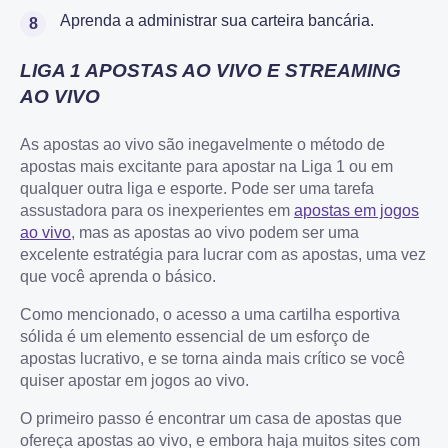
Aprenda a administrar sua carteira bancária.
LIGA 1 APOSTAS AO VIVO E STREAMING
AO VIVO
As apostas ao vivo são inegavelmente o método de
apostas mais excitante para apostar na Liga 1 ou em
qualquer outra liga e esporte. Pode ser uma tarefa
assustadora para os inexperientes em
apostas em jogos
ao vivo
, mas as apostas ao vivo podem ser uma
excelente estratégia para lucrar com as apostas, uma vez
que você aprenda o básico.
Como mencionado, o acesso a uma cartilha esportiva
sólida é um elemento essencial de um esforço de
apostas lucrativo, e se torna ainda mais crítico se você
quiser apostar em jogos ao vivo.
O primeiro passo é encontrar um casa de apostas que
ofereça apostas ao vivo, e embora haja muitos sites com