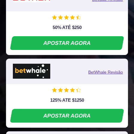
para participar de atividades de jogos de
azar em sua jurisdição antes de prosseguir.
Divulgação de publicidade
Observe que alguns dos links nesta página
50% ATÉ $250
são links de afiliados. Isso significa que
podemos receber uma comissão se você
abrir novos depósitos por meio desses
APOSTAR AGORA
links. No entanto, nossas recomendações
são independentes e têm como objetivo
ajudá-lo a fazer escolhas de apostas bem
informadas. Sua privacidade é importante
para nós. Para obter informações sobre
BetWhale Revisão
como lidamos com seus dados pessoais,
consulte nossa
política de privacidade
.
Jogo responsável
Ao explorar nossas ofertas de apostas,
125% ATE $1250
lembre-se de apostar com
responsabilidade. Estabeleça limites para
seus gastos e para o tempo gasto com o
APOSTAR AGORA
jogo. Lembre-se de apostar com cautela e
usar somente fundos que você possa se
dar ao luxo de perder. O jogo traz riscos