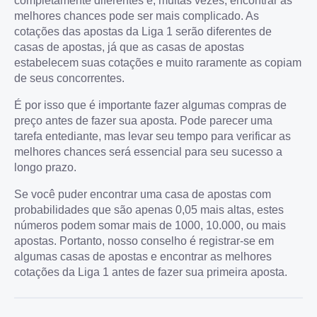
completamente diferentes e, muitas vezes, encontrar as
melhores chances pode ser mais complicado. As
cotações das apostas da Liga 1 serão diferentes de
casas de apostas, já que as casas de apostas
estabelecem suas cotações e muito raramente as copiam
de seus concorrentes.
É por isso que é importante fazer algumas compras de
preço antes de fazer sua aposta. Pode parecer uma
tarefa entediante, mas levar seu tempo para verificar as
melhores chances será essencial para seu sucesso a
longo prazo.
Se você puder encontrar uma casa de apostas com
probabilidades que são apenas 0,05 mais altas, estes
números podem somar mais de 1000, 10.000, ou mais
apostas. Portanto, nosso conselho é registrar-se em
algumas casas de apostas e encontrar as melhores
cotações da Liga 1 antes de fazer sua primeira aposta.