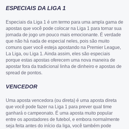
ESPECIAIS DA LIGA 1
Especiais da Liga 1 é um termo para uma ampla gama de
apostas que você pode colocar na Liga 1 para tornar sua
jornada de jogo um pouco mais emocionante. É verdade
que não há nada de especial neles, pois são muito
comuns quer você esteja apostando na Premier League,
La Liga, ou Liga 1. Ainda assim, eles são especiais
porque estas apostas oferecem uma nova maneira de
apostar fora da tradicional linha de dinheiro e apostas de
spread de pontos.
VENCEDOR
Uma aposta vencedora (ou direta) é uma aposta direta
que você pode fazer na Liga 1 para prever qual time
ganhará o campeonato. É uma aposta muito popular
entre os apostadores de futebol, e embora normalmente
seja feita antes do início da liga, você também pode