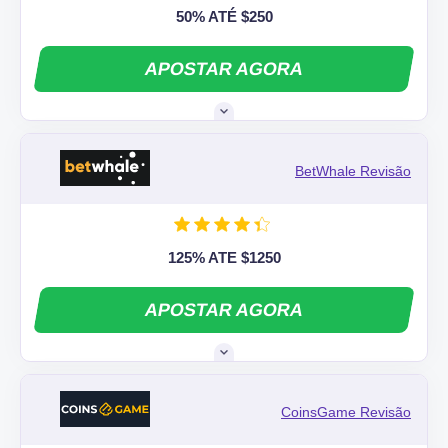
comportamentos problemáticos e estratégias para manter o
50% ATÉ $250
controle, visite nossa
seção de jogo responsável
. Se estiver
preocupado com seus hábitos de jogo, procure serviços de
APOSTAR AGORA
apoio profissional para obter assistência:
gambleaware.org
,
gamblingtherapy.org
.
BetWhale Revisão
125% ATE $1250
APOSTAR AGORA
CoinsGame Revisão