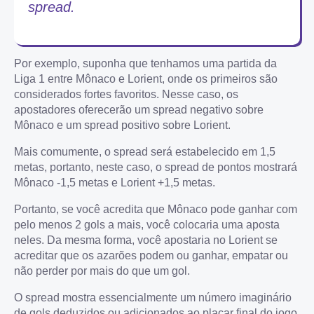
spread.
Por exemplo, suponha que tenhamos uma partida da
Liga 1 entre Mônaco e Lorient, onde os primeiros são
considerados fortes favoritos. Nesse caso, os
apostadores oferecerão um spread negativo sobre
Mônaco e um spread positivo sobre Lorient.
Mais comumente, o spread será estabelecido em 1,5
metas, portanto, neste caso, o spread de pontos mostrará
Mônaco -1,5 metas e Lorient +1,5 metas.
Portanto, se você acredita que Mônaco pode ganhar com
pelo menos 2 gols a mais, você colocaria uma aposta
neles. Da mesma forma, você apostaria no Lorient se
acreditar que os azarões podem ou ganhar, empatar ou
não perder por mais do que um gol.
O spread mostra essencialmente um número imaginário
de gols deduzidos ou adicionados ao placar final do jogo.