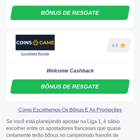
apostar com cautela e usar somente fundos que você possa
se dar ao luxo de perder. O jogo traz riscos inerentes e não
BÔNUS DE RESGATE
há garantias de vitória. É importante encarar o jogo como
entretenimento e não como um meio de ganhar dinheiro.
Para obter mais informações sobre práticas de jogo
responsável, incluindo dicas para reconhecer
comportamentos problemáticos e estratégias para manter o
controle, visite nossa
seção de jogo responsável
. Se estiver
4.5
preocupado com seus hábitos de jogo, procure serviços de
CoinsGame Revisão
apoio profissional para obter assistência:
gambleaware.org
,
gamblingtherapy.org
.
Welcome Cashback
BÔNUS DE RESGATE
Como Escolhemos Os Bônus E As Promoções
Se você está planejando apostar na Liga 1, é sábio
All our recommended bookmakers are
escolher entre os apostadores franceses que quase
licensed and safe.
certamente terão bônus no campeonato francês de