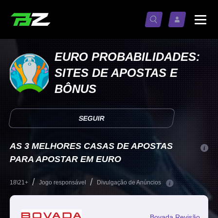
EURO PROBABILIDADES:
SITES DE APOSTAS E
BÔNUS
SEGUIR
AS 3 MELHORES CASAS DE APOSTAS
PARA APOSTAR EM EURO
/
/
18\21+
Jogo responsável
Divulgação de Anúncios
18+
Certifique-se de que você tem idade legal
Bovada Revisão