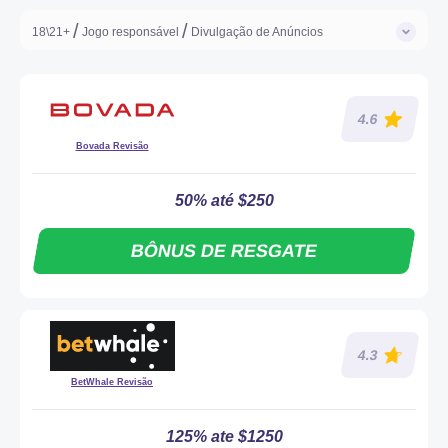
/
/
18\21+
Jogo responsável
Divulgação de Anúncios
18+
Certifique-se de que você tem idade legal para participar de
atividades de jogos de azar em sua jurisdição antes de
4.6
prosseguir.
Bovada Revisão
Divulgação de publicidade
Observe que alguns dos links nesta página são links de
50% até $250
afiliados. Isso significa que podemos receber uma comissão
se você abrir novos depósitos por meio desses links. No
BÔNUS DE RESGATE
entanto, nossas recomendações são independentes e têm
como objetivo ajudá-lo a fazer escolhas de apostas bem
informadas. Sua privacidade é importante para nós. Para
obter informações sobre como lidamos com seus dados
pessoais, consulte nossa
política de privacidade
.
4.3
Jogo responsável
BetWhale Revisão
Ao explorar nossas ofertas de apostas, lembre-se de
apostar com responsabilidade. Estabeleça limites para seus
125% ate $1250
gastos e para o tempo gasto com o jogo. Lembre-se de