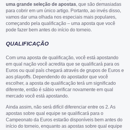
uma grande seleção de apostas
, que são demasiadas
para cobrir em um único artigo. Portanto, ao invés disso,
vamos dar uma olhada nos especiais mais populares,
começando pela qualificação – uma aposta que você
pode fazer bem antes do início do torneio.
QUALIFICAÇÃO
Com uma aposta de qualificação, você está apostando
em qual nação você acredita que se qualificará para os
Euros ou qual país chegará através de grupos de Euros e
aos playoffs. Dependendo do apostador que você
escolher, a aposta de qualificação terá um significado
diferente, então é sábio verificar novamente em qual
mercado você está apostando.
Ainda assim, não será difícil diferenciar entre os 2. As
apostas sobre qual equipe se qualificará para o
Campeonato da Euros estarão disponíveis bem antes do
início do torneio, enquanto as apostas sobre qual equipe