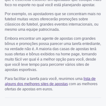
foco no esporte no qual você está planejando apostar.
Por exemplo, os apostadores que se concentram mais no
futebol muitas vezes oferecerão promoções sobre
clássicos do futebol, grandes eventos internacionais, ou
mesmo uma equipe patrocinada.
Embora encontrar um agente de apostas com grandes
bônus e promoções possa parecer uma tarefa entediante,
na verdade não é. A maioria das casas de apostas terá
suas ofertas e bônus exibidos na home page, tornando
muito fácil ver qual é a melhor opção para você, desde
que você leve tempo para percorrer vários sites de
apostas esportivas.
Para facilitar a tarefa para você, reunimos uma
lista de
alguns dos melhores sites de apostas
com as melhores
ofertas de apostas em euros.