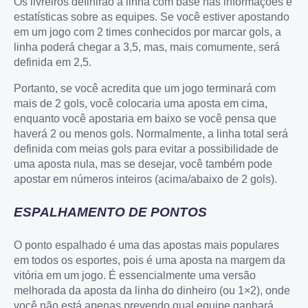
Os livreiros definirão a linha com base nas informações e
estatísticas sobre as equipes. Se você estiver apostando
em um jogo com 2 times conhecidos por marcar gols, a
linha poderá chegar a 3,5, mas, mais comumente, será
definida em 2,5.
Portanto, se você acredita que um jogo terminará com
mais de 2 gols, você colocaria uma aposta em cima,
enquanto você apostaria em baixo se você pensa que
haverá 2 ou menos gols. Normalmente, a linha total será
definida com meias gols para evitar a possibilidade de
uma aposta nula, mas se desejar, você também pode
apostar em números inteiros (acima/abaixo de 2 gols).
ESPALHAMENTO DE PONTOS
O ponto espalhado é uma das apostas mais populares
em todos os esportes, pois é uma aposta na margem da
vitória em um jogo. É essencialmente uma versão
melhorada da aposta da linha do dinheiro (ou 1×2), onde
você não está apenas prevendo qual equipe ganhará,