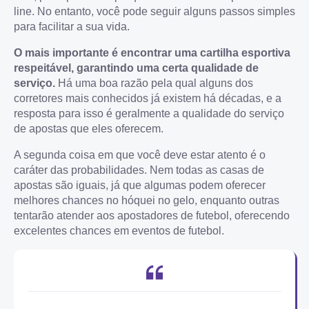
line. No entanto, você pode seguir alguns passos simples
para facilitar a sua vida.
O mais importante é encontrar uma cartilha esportiva
respeitável, garantindo uma certa qualidade de
serviço.
Há uma boa razão pela qual alguns dos
corretores mais conhecidos já existem há décadas, e a
resposta para isso é geralmente a qualidade do serviço
de apostas que eles oferecem.
A segunda coisa em que você deve estar atento é o
caráter das probabilidades. Nem todas as casas de
apostas são iguais, já que algumas podem oferecer
melhores chances no hóquei no gelo, enquanto outras
tentarão atender aos apostadores de futebol, oferecendo
excelentes chances em eventos de futebol.