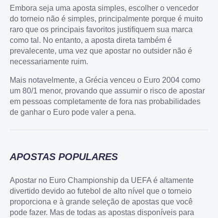
Embora seja uma aposta simples, escolher o vencedor
do torneio não é simples, principalmente porque é muito
raro que os principais favoritos justifiquem sua marca
como tal. No entanto, a aposta direta também é
prevalecente, uma vez que apostar no outsider não é
necessariamente ruim.
Mais notavelmente, a Grécia venceu o Euro 2004 como
um 80/1 menor, provando que assumir o risco de apostar
em pessoas completamente de fora nas probabilidades
de ganhar o Euro pode valer a pena.
APOSTAS POPULARES
Apostar no Euro Championship da UEFA é altamente
divertido devido ao futebol de alto nível que o torneio
proporciona e à grande seleção de apostas que você
pode fazer. Mas de todas as apostas disponíveis para