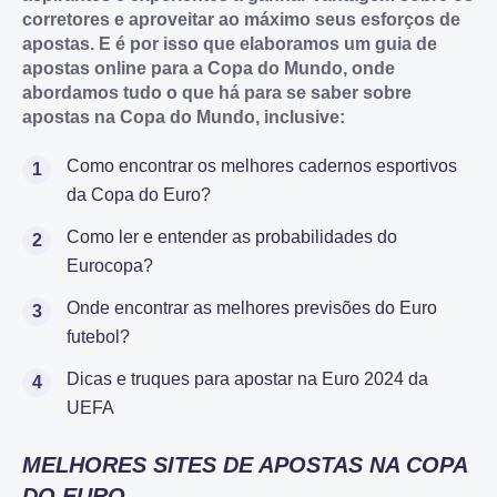
corretores e aproveitar ao máximo seus esforços de
apostas. E é por isso que elaboramos um guia de
apostas online para a Copa do Mundo, onde
abordamos tudo o que há para se saber sobre
apostas na Copa do Mundo, inclusive:
Como encontrar os melhores cadernos esportivos
da Copa do Euro?
Como ler e entender as probabilidades do
Eurocopa?
Onde encontrar as melhores previsões do Euro
futebol?
Dicas e truques para apostar na Euro 2024 da
UEFA
MELHORES SITES DE APOSTAS NA COPA
DO EURO