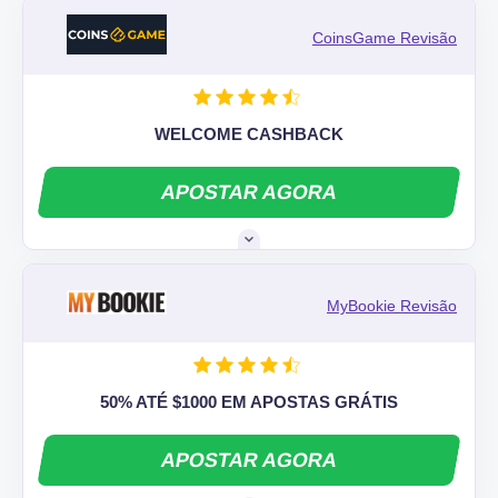
CoinsGame Revisão
WELCOME CASHBACK
APOSTAR AGORA
MyBookie Revisão
50% ATÉ $1000 EM APOSTAS GRÁTIS
APOSTAR AGORA