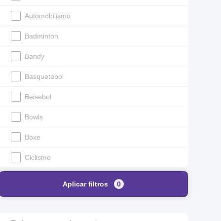
Automobilismo
Badminton
Bandy
Basquetebol
Beisebol
Bowls
Boxe
Ciclismo
Corrida de cavalo
Aplicar filtros
0
Corrida de moto
Criquete