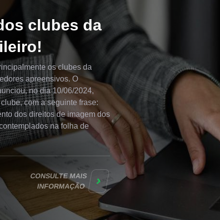
dos clubes da
ileiro!
rincipalmente os clubes da
cedores apreensivos. O
nunciou, no dia 10/06/2024,
clube, com a seguinte frase:
nto dos direitos de imagem dos
 contemplados na folha de
CONSULTE MAIS
INFORMAÇÃO