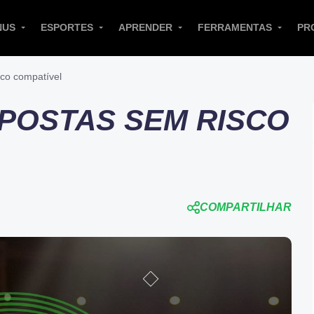
NUS
ESPORTES
APRENDER
FERRAMENTAS
PR
sco compatível
APOSTAS SEM RISCO
COMPARTILHAR