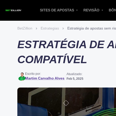
SITES DE APOSTAS
REVISÃO
BÔ
BetZillion
Estrategias
Estratégia de apostas sem ri
ESTRATÉGIA DE 
COMPATÍVEL
Escrito por:
Atualizado:
Martim Carvalho Alves
Feb 5, 2025