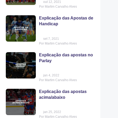
out 12, 2021
Por
Martim Carvalho Alves
Explicação das Apostas de
Handicap
set 7, 2021
Por
Martim Carvalho Alves
Explicação das apostas no
Parlay
jan 4, 2022
Por
Martim Carvalho Alves
Explicação das apostas
acima/abaixo
jan 25, 2022
Por
Martim Carvalho Alves