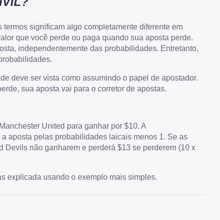
IVIL?
 termos significam algo completamente diferente em
valor que você perde ou paga quando sua aposta perde.
osta, independentemente das probabilidades. Entretanto,
probabilidades.
de deve ser vista como assumindo o papel de apostador.
rde, sua aposta vai para o corretor de apostas.
Manchester United para ganhar por $10. A
 a aposta pelas probabilidades laicais menos 1. Se as
ed Devils não ganharem e perderá $13 se perderem (10 x
s explicada usando o exemplo mais simples.