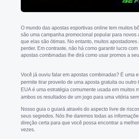
O mundo das apostas esportivas online tem muitos b
são uma campanha promocional popular para novos a
que elas são ótimas. No entanto, muitos apostadores 
perder. Em contraste, não há como garantir lucro com
apostas combinadas lhe dirá como usar promos a seu 
Você já ouviu falar em apostas combinadas? É uma e
permite tirar proveito de uma aposta gratuita ou out
EUA é uma estratégia comumente usada em muitos me
ambos os resultados de um jogo para uma vitória sem 
Nosso guia o guiará através do aspecto livre de risco
seus segredos. Nós lhe daremos todas as informaçõe
direção certa para que você possa encontrar a melho
vezes.