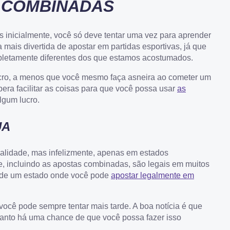
 COMBINADAS
nicialmente, você só deve tentar uma vez para aprender
mais divertida de apostar em partidas esportivas, já que
pletamente diferentes dos que estamos acostumados.
lucro, a menos que você mesmo faça asneira ao cometer um
era facilitar as coisas para que você possa usar
as
lgum lucro.
UA
alidade, mas infelizmente, apenas em estados
e, incluindo as apostas combinadas, são legais em muitos
 de um estado onde você pode
apostar legalmente em
você pode sempre tentar mais tarde. A boa notícia é que
rtanto há uma chance de que você possa fazer isso