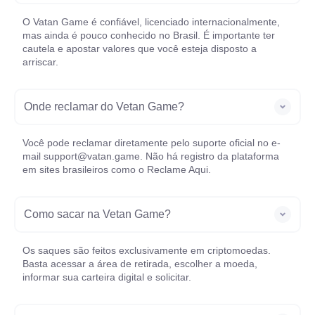
O Vatan Game é confiável, licenciado internacionalmente,
mas ainda é pouco conhecido no Brasil. É importante ter
cautela e apostar valores que você esteja disposto a
arriscar.
Onde reclamar do Vetan Game?
Você pode reclamar diretamente pelo suporte oficial no e-
mail
support@vatan.game
. Não há registro da plataforma
em sites brasileiros como o Reclame Aqui.
Como sacar na Vetan Game?
Os saques são feitos exclusivamente em criptomoedas.
Basta acessar a área de retirada, escolher a moeda,
informar sua carteira digital e solicitar.